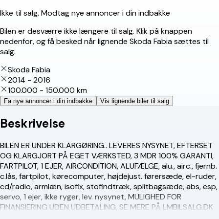
Ikke til salg. Modtag nye annoncer i din indbakke
Bilen er desværre ikke længere til salg. Klik på knappen
nedenfor, og få besked når lignende Skoda Fabia sættes til
salg.
Skoda Fabia
2014 - 2016
100.000 - 150.000 km
Få nye annoncer i din indbakke
Vis lignende biler til salg
Beskrivelse
BILEN ER UNDER KLARGØRING.. LEVERES NYSYNET, EFTERSET
OG KLARGJORT PÅ EGET VÆRKSTED, 3 MDR 100% GARANTI,
FARTPILOT, 1 EJER, AIRCONDITION, ALUFÆLGE, alu., airc., fjernb.
c.lås, fartpilot, kørecomputer, højdejust. førersæde, el-ruder,
cd/radio, armlæn, isofix, stofindtræk, splitbagsæde, abs, esp,
servo, 1 ejer, ikke ryger, lev. nysynet, MULIGHED FOR
FINANSIERING UDEN UDBETALING, SE MERE PÅ LMBILSALG.DK