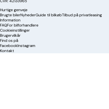
CVR: 42133965
Hurtige genveje
Brugte biler
Nyheder
Guide til bilkøb
Tilbud på privatleasing
Information
FAQ
For bilforhandlere
Cookieinstillinger
Brugervilkår
Find os på
Facebook
Instagram
Kontakt