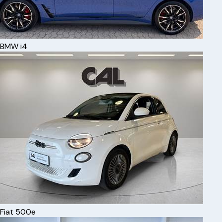
BMW
i4
Fiat
500e