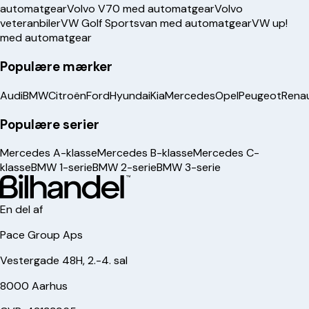
automatgear
Volvo V70 med automatgear
Volvo
veteranbiler
VW Golf Sportsvan med automatgear
VW up!
med automatgear
Populære mærker
Audi
BMW
Citroën
Ford
Hyundai
Kia
Mercedes
Opel
Peugeot
Renau
Populære serier
Mercedes A-klasse
Mercedes B-klasse
Mercedes C-
klasse
BMW 1-serie
BMW 2-serie
BMW 3-serie
En del af
Pace Group Aps
Vestergade 48H, 2.-4. sal
8000 Aarhus