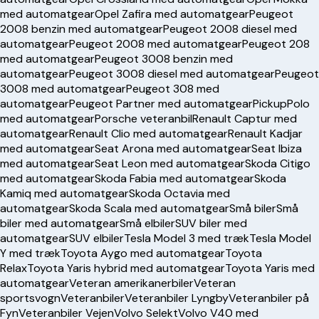
med automatgear
Opel Zafira med automatgear
Peugeot
2008 benzin med automatgear
Peugeot 2008 diesel med
automatgear
Peugeot 2008 med automatgear
Peugeot 208
med automatgear
Peugeot 3008 benzin med
automatgear
Peugeot 3008 diesel med automatgear
Peugeot
3008 med automatgear
Peugeot 308 med
automatgear
Peugeot Partner med automatgear
Pickup
Polo
med automatgear
Porsche veteranbil
Renault Captur med
automatgear
Renault Clio med automatgear
Renault Kadjar
med automatgear
Seat Arona med automatgear
Seat Ibiza
med automatgear
Seat Leon med automatgear
Skoda Citigo
med automatgear
Skoda Fabia med automatgear
Skoda
Kamiq med automatgear
Skoda Octavia med
automatgear
Skoda Scala med automatgear
Små biler
Små
biler med automatgear
Små elbiler
SUV biler med
automatgear
SUV elbiler
Tesla Model 3 med træk
Tesla Model
Y med træk
Toyota Aygo med automatgear
Toyota
Relax
Toyota Yaris hybrid med automatgear
Toyota Yaris med
automatgear
Veteran amerikanerbiler
Veteran
sportsvogn
Veteranbiler
Veteranbiler Lyngby
Veteranbiler på
Fyn
Veteranbiler Vejen
Volvo Selekt
Volvo V40 med