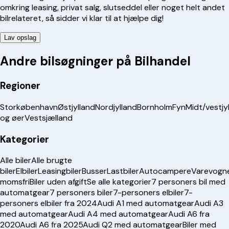
omkring leasing, privat salg, slutseddel eller noget helt andet
bilrelateret, så sidder vi klar til at hjælpe dig!
Lav opslag
Andre bilsøgninger på Bilhandel
Regioner
Storkøbenhavn
Østjylland
Nordjylland
Bornholm
Fyn
Midt/vestjy
og øer
Vestsjælland
Kategorier
Alle biler
Alle brugte
biler
Elbiler
Leasingbiler
Busser
Lastbiler
Autocampere
Varevogn
momsfri
Biler uden afgift
Se alle kategorier
7 personers bil med
automatgear
7 personers biler
7-personers elbiler
7-
personers elbiler fra 2024
Audi A1 med automatgear
Audi A3
med automatgear
Audi A4 med automatgear
Audi A6 fra
2020
Audi A6 fra 2025
Audi Q2 med automatgear
Biler med