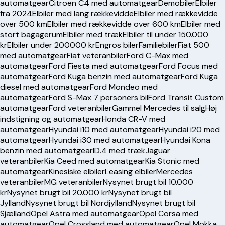
automatgear
Citroën C4 med automatgear
Demobiler
Elbiler
fra 2024
Elbiler med lang rækkevidde
Elbiler med rækkevidde
over 500 km
Elbiler med rækkevidde over 600 km
Elbiler med
stort bagagerum
Elbiler med træk
Elbiler til under 150.000
kr
Elbiler under 200000 kr
Engros biler
Familiebiler
Fiat 500
med automatgear
Fiat veteranbiler
Ford C-Max med
automatgear
Ford Fiesta med automatgear
Ford Focus med
automatgear
Ford Kuga benzin med automatgear
Ford Kuga
diesel med automatgear
Ford Mondeo med
automatgear
Ford S-Max 7 personers bil
Ford Transit Custom
automatgear
Ford veteranbiler
Gammel Mercedes til salg
Høj
indstigning og automatgear
Honda CR-V med
automatgear
Hyundai i10 med automatgear
Hyundai i20 med
automatgear
Hyundai i30 med automatgear
Hyundai Kona
benzin med automatgear
ID.4 med træk
Jaguar
veteranbiler
Kia Ceed med automatgear
Kia Stonic med
automatgear
Kinesiske elbiler
Leasing elbiler
Mercedes
veteranbiler
MG veteranbiler
Nysynet brugt bil 10.000
kr
Nysynet brugt bil 20.000 kr
Nysynet brugt bil
Jylland
Nysynet brugt bil Nordjylland
Nysynet brugt bil
Sjælland
Opel Astra med automatgear
Opel Corsa med
automatgear
Opel Crossland med automatgear
Opel Mokka