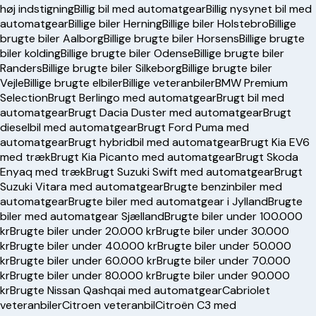
høj indstigning
Billig bil med automatgear
Billig nysynet bil med
automatgear
Billige biler Herning
Billige biler Holstebro
Billige
brugte biler Aalborg
Billige brugte biler Horsens
Billige brugte
biler kolding
Billige brugte biler Odense
Billige brugte biler
Randers
Billige brugte biler Silkeborg
Billige brugte biler
Vejle
Billige brugte elbiler
Billige veteranbiler
BMW Premium
Selection
Brugt Berlingo med automatgear
Brugt bil med
automatgear
Brugt Dacia Duster med automatgear
Brugt
dieselbil med automatgear
Brugt Ford Puma med
automatgear
Brugt hybridbil med automatgear
Brugt Kia EV6
med træk
Brugt Kia Picanto med automatgear
Brugt Skoda
Enyaq med træk
Brugt Suzuki Swift med automatgear
Brugt
Suzuki Vitara med automatgear
Brugte benzinbiler med
automatgear
Brugte biler med automatgear i Jylland
Brugte
biler med automatgear Sjælland
Brugte biler under 100.000
kr
Brugte biler under 20.000 kr
Brugte biler under 30.000
kr
Brugte biler under 40.000 kr
Brugte biler under 50.000
kr
Brugte biler under 60.000 kr
Brugte biler under 70.000
kr
Brugte biler under 80.000 kr
Brugte biler under 90.000
kr
Brugte Nissan Qashqai med automatgear
Cabriolet
veteranbiler
Citroen veteranbil
Citroën C3 med