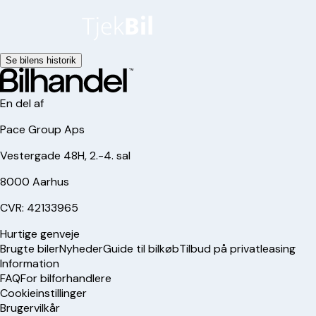
Se bilens historik
En del af
Pace Group Aps
Vestergade 48H, 2.-4. sal
8000 Aarhus
CVR: 42133965
Hurtige genveje
Brugte biler
Nyheder
Guide til bilkøb
Tilbud på privatleasing
Information
FAQ
For bilforhandlere
Cookieinstillinger
Brugervilkår