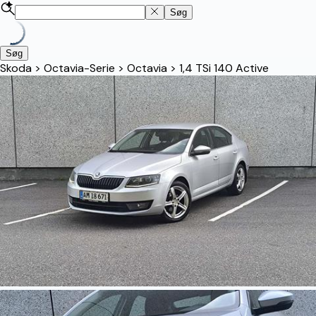
Søg
Søg
Skoda
>
Octavia-Serie
>
Octavia
>
1,4 TSi 140 Active