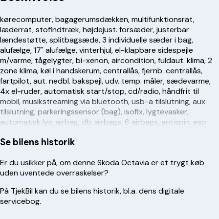
kørecomputer, bagagerumsdækken, multifunktionsrat,
læderrat, stofindtræk, højdejust. forsæder, justerbar
lændestøtte, splitbagsæde, 3 individuelle sæder i bag,
alufælge, 17" alufælge, vinterhjul, el-klapbare sidespejle
m/varme, tågelygter, bi-xenon, aircondition, fuldaut. klima, 2
zone klima, køl i handskerum, centrallås, fjernb. centrallås,
fartpilot, aut. nedbl. bakspejl, udv. temp. måler, sædevarme,
4x el-ruder, automatisk start/stop, cd/radio, håndfrit til
mobil, musikstreaming via bluetooth, usb-a tilslutning, aux
tilslutning, parkeringssensor (bag), isofix, lygtevasker,
automatisk lys, airbag, db. airbags, 6 airbags, antispin, esp
Se bilens historik
Er du usikker på, om denne
Skoda
Octavia
er et trygt køb
uden uventede overraskelser?
På TjekBil kan du se bilens historik, bl.a. dens digitale
servicebog.