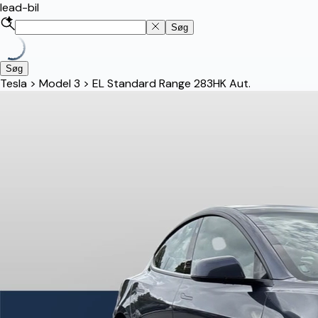
lead-bil
Søg
Søg
Tesla
>
Model 3
>
EL Standard Range 283HK Aut.