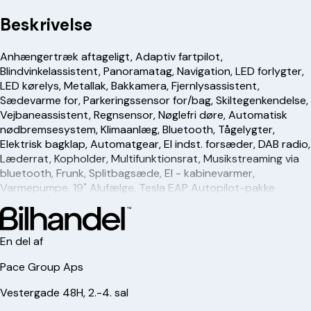
Beskrivelse
Anhængertræk aftageligt, Adaptiv fartpilot,
Blindvinkelassistent, Panoramatag, Navigation, LED forlygter,
LED kørelys, Metallak, Bakkamera, Fjernlysassistent,
Sædevarme for, Parkeringssensor for/bag, Skiltegenkendelse,
Vejbaneassistent, Regnsensor, Nøglefri døre, Automatisk
nødbremsesystem, Klimaanlæg, Bluetooth, Tågelygter,
Elektrisk bagklap, Automatgear, El indst. forsæder, DAB radio,
Læderrat, Kopholder, Multifunktionsrat, Musikstreaming via
bluetooth, Frunk, Splitbagsæde, El - kabinevarmer,
Varmepumpe, 19" Alufælge, Tesla EAP Autopilot-pakke
En del af
Pace Group Aps
Vestergade 48H, 2.-4. sal