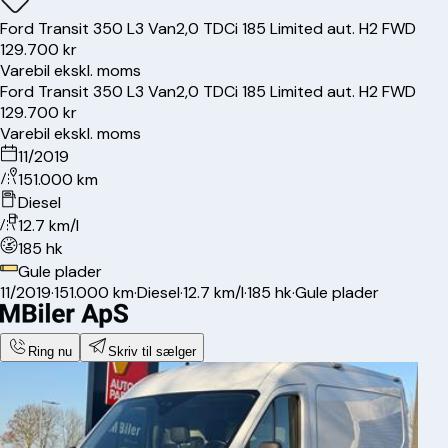
Ford
Transit 350 L3 Van
2,0 TDCi 185 Limited aut. H2 FWD
129.700 kr
Varebil ekskl. moms
Ford
Transit 350 L3 Van
2,0 TDCi 185 Limited aut. H2 FWD
129.700 kr
Varebil ekskl. moms
11/2019
151.000 km
Diesel
12.7 km/l
185 hk
Gule plader
11/2019
·
151.000 km
·
Diesel
·
12.7 km/l
·
185 hk
·
Gule plader
Ring nu
Skriv til sælger