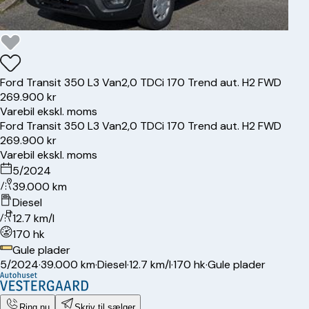
Ford
Transit 350 L3 Van
2,0 TDCi 170 Trend aut. H2 FWD
269.900 kr
Varebil ekskl. moms
Ford
Transit 350 L3 Van
2,0 TDCi 170 Trend aut. H2 FWD
269.900 kr
Varebil ekskl. moms
5/2024
39.000 km
Diesel
12.7 km/l
170 hk
Gule plader
5/2024
·
39.000 km
·
Diesel
·
12.7 km/l
·
170 hk
·
Gule plader
Ring nu
Skriv til sælger