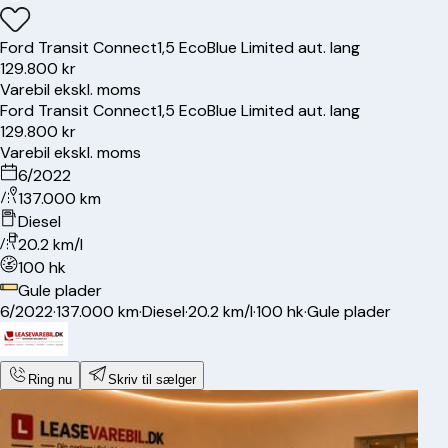
Ford
Transit Connect
1,5 EcoBlue Limited aut. lang
129.800 kr
Varebil ekskl. moms
Ford
Transit Connect
1,5 EcoBlue Limited aut. lang
129.800 kr
Varebil ekskl. moms
6/2022
137.000 km
Diesel
20.2 km/l
100 hk
Gule plader
6/2022
·
137.000 km
·
Diesel
·
20.2 km/l
·
100 hk
·
Gule plader
Ring nu
Skriv til sælger