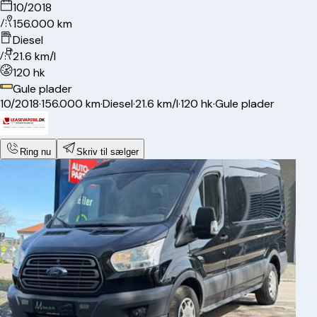
10/2018
156.000 km
Diesel
21.6 km/l
120 hk
Gule plader
10/2018
·
156.000 km
·
Diesel
·
21.6 km/l
·
120 hk
·
Gule plader
Ring nu
Skriv til sælger