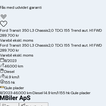
Fås med udvidet garanti
Ford
Transit 350 L3 Chassis
2,0 TDCi 155 Trend aut. H1 FWD
289.700 kr
Varebil ekskl. moms
Ford
Transit 350 L3 Chassis
2,0 TDCi 155 Trend aut. H1 FWD
289.700 kr
Varebil ekskl. moms
8/2023
46.000 km
Diesel
14.9 km/l
155 hk
Gule plader
8/2023
·
46.000 km
·
Diesel
·
14.9 km/l
·
155 hk
·
Gule plader