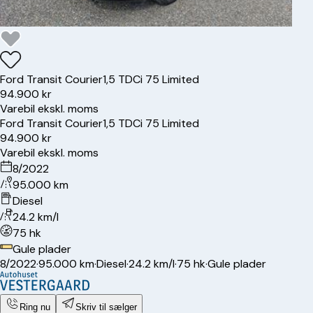
Ford
Transit Courier
1,5 TDCi 75 Limited
94.900 kr
Varebil ekskl. moms
Ford
Transit Courier
1,5 TDCi 75 Limited
94.900 kr
Varebil ekskl. moms
8/2022
95.000 km
Diesel
24.2 km/l
75 hk
Gule plader
8/2022
·
95.000 km
·
Diesel
·
24.2 km/l
·
75 hk
·
Gule plader
Ring nu
Skriv til sælger