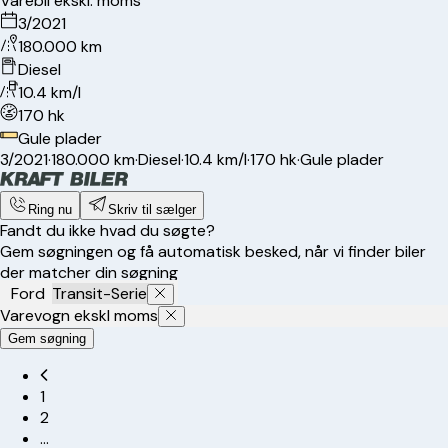
Varebil ekskl. moms
3/2021
180.000 km
Diesel
10.4 km/l
170 hk
Gule plader
3/2021
·
180.000 km
·
Diesel
·
10.4 km/l
·
170 hk
·
Gule plader
Ring nu
Skriv til sælger
Fandt du ikke hvad du søgte?
Gem søgningen og få automatisk besked, når vi finder biler
der matcher din søgning
Ford
Transit-Serie
Varevogn ekskl moms
Gem søgning
1
2
…