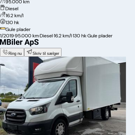
95.000 km
Diesel
16.2 km/l
130 hk
Gule plader
1/2019
·
95.000 km
·
Diesel
·
16.2 km/l
·
130 hk
·
Gule plader
Ring nu
Skriv til sælger