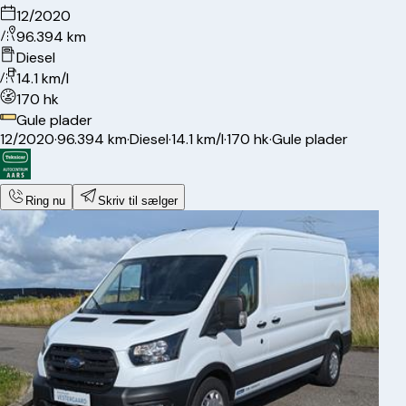
12/2020
96.394 km
Diesel
14.1 km/l
170 hk
Gule plader
12/2020
·
96.394 km
·
Diesel
·
14.1 km/l
·
170 hk
·
Gule plader
Ring nu
Skriv til sælger