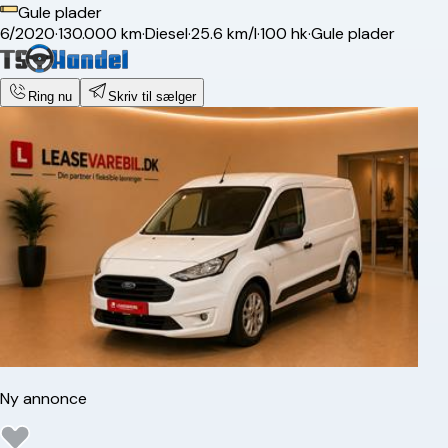
Gule plader
6/2020
·
130.000 km
·
Diesel
·
25.6 km/l
·
100 hk
·
Gule plader
Ring nu
Skriv til sælger
Ny annonce