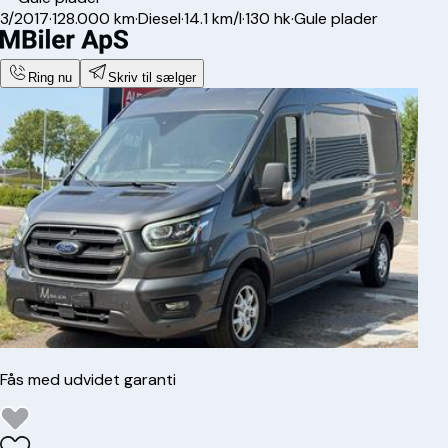
3/2017
·
128.000 km
·
Diesel
·
14.1 km/l
·
130 hk
·
Gule plader
Ring nu
Skriv til sælger
Fås med udvidet garanti