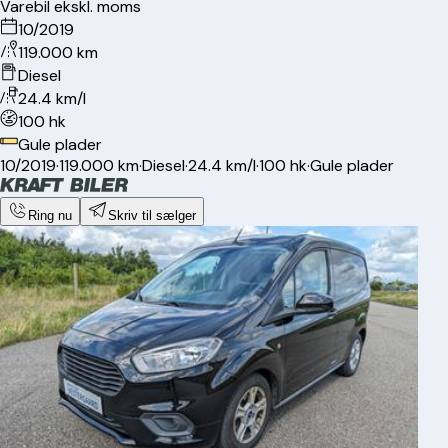
Varebil ekskl. moms
10/2019
119.000 km
Diesel
24.4 km/l
100 hk
Gule plader
10/2019
·
119.000 km
·
Diesel
·
24.4 km/l
·
100 hk
·
Gule plader
Ring nu
Skriv til sælger