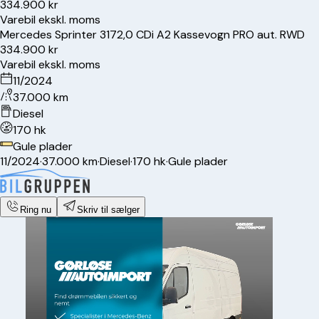
334.900 kr
Varebil ekskl. moms
Mercedes
Sprinter 317
2,0 CDi A2 Kassevogn PRO aut. RWD
334.900 kr
Varebil ekskl. moms
11/2024
37.000 km
Diesel
170 hk
Gule plader
11/2024
·
37.000 km
·
Diesel
·
170 hk
·
Gule plader
Ring nu
Skriv til sælger