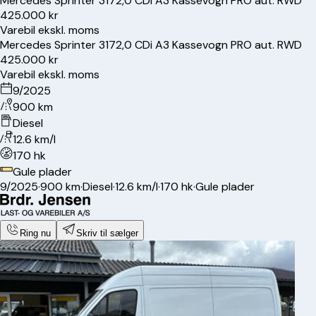
Mercedes
Sprinter 317
2,0 CDi A3 Kassevogn PRO aut. RWD
425.000 kr
Varebil ekskl. moms
Mercedes
Sprinter 317
2,0 CDi A3 Kassevogn PRO aut. RWD
425.000 kr
Varebil ekskl. moms
9/2025
900 km
Diesel
12.6 km/l
170 hk
Gule plader
9/2025
·
900 km
·
Diesel
·
12.6 km/l
·
170 hk
·
Gule plader
Ring nu
Skriv til sælger