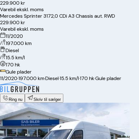
229.900 kr
Varebil ekskl. moms
Mercedes
Sprinter 317
2,0 CDi A3 Chassis aut. RWD
229.900 kr
Varebil ekskl. moms
11/2020
197.000 km
Diesel
15.5 km/l
170 hk
Gule plader
11/2020
·
197.000 km
·
Diesel
·
15.5 km/l
·
170 hk
·
Gule plader
Ring nu
Skriv til sælger