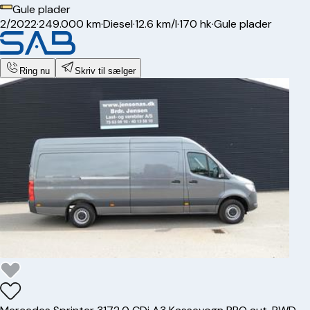
Gule plader
2/2022
·
249.000 km
·
Diesel
·
12.6 km/l
·
170 hk
·
Gule plader
Ring nu
Skriv til sælger