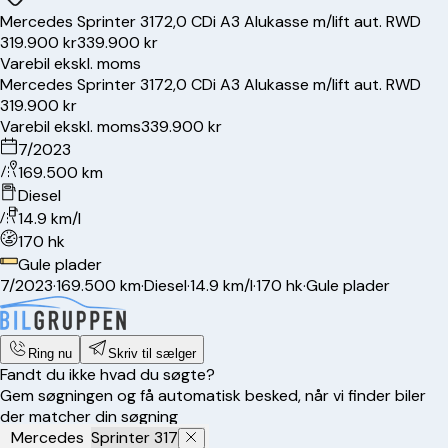
Mercedes
Sprinter 317
2,0 CDi A3 Alukasse m/lift aut. RWD
319.900 kr
339.900 kr
Varebil ekskl. moms
Mercedes
Sprinter 317
2,0 CDi A3 Alukasse m/lift aut. RWD
319.900 kr
Varebil ekskl. moms
339.900 kr
7/2023
169.500 km
Diesel
14.9 km/l
170 hk
Gule plader
7/2023
·
169.500 km
·
Diesel
·
14.9 km/l
·
170 hk
·
Gule plader
Ring nu
Skriv til sælger
Fandt du ikke hvad du søgte?
Gem søgningen og få automatisk besked, når vi finder biler
der matcher din søgning
Mercedes
Sprinter 317