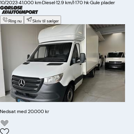
10/2023
·
41.000 km
·
Diesel
·
12.9 km/l
·
170 hk
·
Gule plader
Ring nu
Skriv til sælger
Nedsat med 20.000 kr