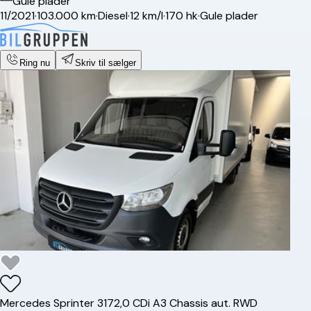
Gule plader
11/2021
·
103.000 km
·
Diesel
·
12 km/l
·
170 hk
·
Gule plader
Ring nu
Skriv til sælger
Mercedes
Sprinter 317
2,0 CDi A3 Chassis aut. RWD