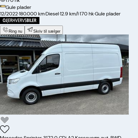
170 hk
Gule plader
12/2022
·
180.000 km
·
Diesel
·
12.9 km/l
·
170 hk
·
Gule plader
Ring nu
Skriv til sælger
Mercedes
Sprinter 317
2,0 CDi A2 Kassevogn aut. RWD