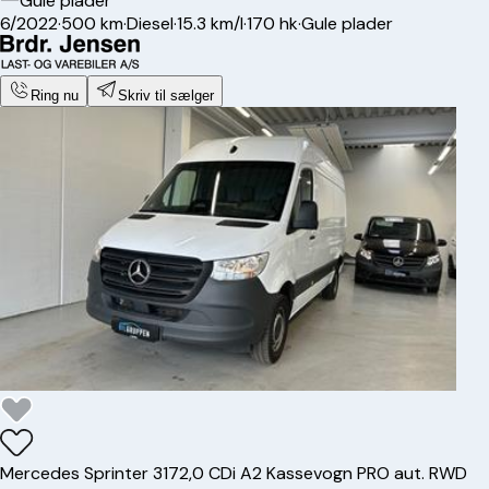
Gule plader
6/2022
·
500 km
·
Diesel
·
15.3 km/l
·
170 hk
·
Gule plader
Ring nu
Skriv til sælger
Mercedes
Sprinter 317
2,0 CDi A2 Kassevogn PRO aut. RWD