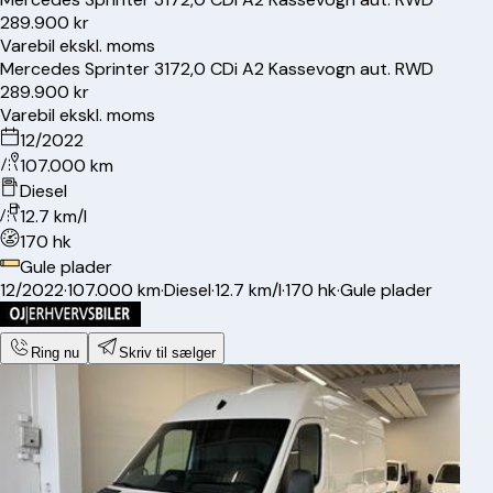
289.900 kr
Varebil ekskl. moms
Mercedes
Sprinter 317
2,0 CDi A2 Kassevogn aut. RWD
289.900 kr
Varebil ekskl. moms
12/2022
107.000 km
Diesel
12.7 km/l
170 hk
Gule plader
12/2022
·
107.000 km
·
Diesel
·
12.7 km/l
·
170 hk
·
Gule plader
Ring nu
Skriv til sælger