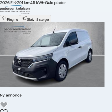
2026
·
El
·
291 km
·
45 kWh
·
Gule plader
Ring nu
Skriv til sælger
Ny annonce