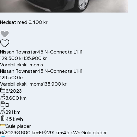
Nedsat med 6.400 kr
Nissan
Townstar
45 N-Connecta L1H1
129.500 kr
135.900 kr
Varebil ekskl. moms
Nissan
Townstar
45 N-Connecta L1H1
129.500 kr
Varebil ekskl. moms
135.900 kr
6/2023
3.600 km
El
291 km
45 kWh
Gule plader
6/2023
·
3.600 km
·
El
·
291 km
·
45 kWh
·
Gule plader