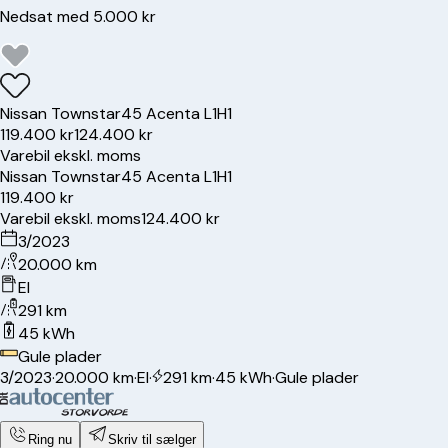
Nedsat med 5.000 kr
Nissan
Townstar
45 Acenta L1H1
119.400 kr
124.400 kr
Varebil ekskl. moms
Nissan
Townstar
45 Acenta L1H1
119.400 kr
Varebil ekskl. moms
124.400 kr
3/2023
20.000 km
El
291 km
45 kWh
Gule plader
3/2023
·
20.000 km
·
El
·
291 km
·
45 kWh
·
Gule plader
Ring nu
Skriv til sælger