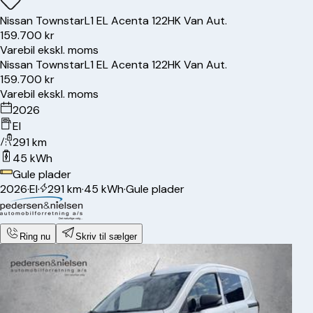
Nissan
Townstar
L1 EL Acenta 122HK Van Aut.
159.700 kr
Varebil ekskl. moms
Nissan
Townstar
L1 EL Acenta 122HK Van Aut.
159.700 kr
Varebil ekskl. moms
2026
El
291 km
45 kWh
Gule plader
2026
·
El
·
291 km
·
45 kWh
·
Gule plader
Ring nu
Skriv til sælger