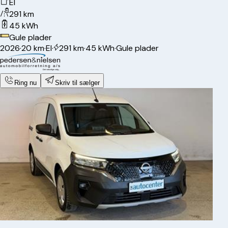
El
291 km
45 kWh
Gule plader
2026
·
20 km
·
El
·
291 km
·
45 kWh
·
Gule plader
Ring nu
Skriv til sælger