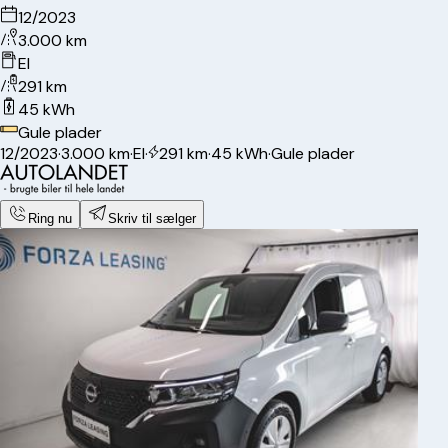
12/2023
3.000 km
El
291 km
45 kWh
Gule plader
12/2023
·
3.000 km
·
El
·
291 km
·
45 kWh
·
Gule plader
Ring nu
Skriv til sælger