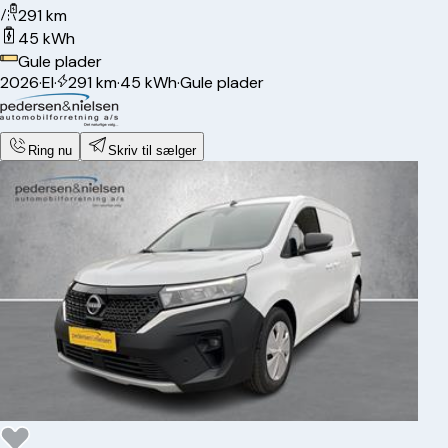
291 km
45 kWh
Gule plader
2026
·
El
·
291 km
·
45 kWh
·
Gule plader
Ring nu
Skriv til sælger