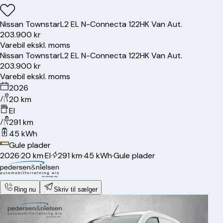
Nissan
Townstar
L2 EL N-Connecta 122HK Van Aut.
203.900 kr
Varebil ekskl. moms
Nissan
Townstar
L2 EL N-Connecta 122HK Van Aut.
203.900 kr
Varebil ekskl. moms
2026
20 km
El
291 km
45 kWh
Gule plader
2026
·
20 km
·
El
·
291 km
·
45 kWh
·
Gule plader
Ring nu
Skriv til sælger