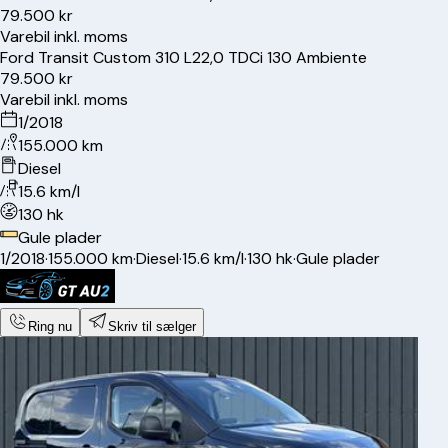
79.500 kr
Varebil inkl. moms
Ford
Transit Custom 310 L2
2,0 TDCi 130 Ambiente
79.500 kr
Varebil inkl. moms
1/2018
155.000 km
Diesel
15.6 km/l
130 hk
Gule plader
1/2018
·
155.000 km
·
Diesel
·
15.6 km/l
·
130 hk
·
Gule plader
Ring nu
Skriv til sælger