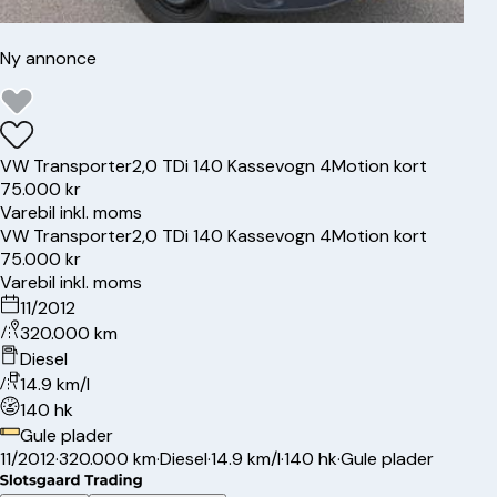
Ny annonce
VW
Transporter
2,0 TDi 140 Kassevogn 4Motion kort
75.000 kr
Varebil inkl. moms
VW
Transporter
2,0 TDi 140 Kassevogn 4Motion kort
75.000 kr
Varebil inkl. moms
11/2012
320.000 km
Diesel
14.9 km/l
140 hk
Gule plader
11/2012
·
320.000 km
·
Diesel
·
14.9 km/l
·
140 hk
·
Gule plader