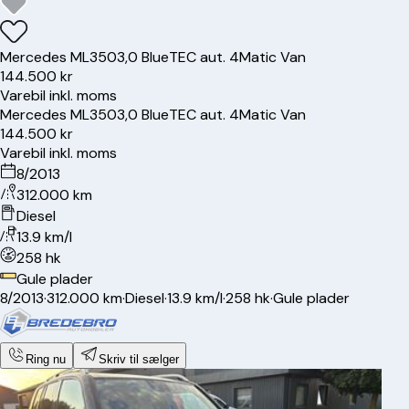
Mercedes
ML350
3,0 BlueTEC aut. 4Matic Van
144.500 kr
Varebil inkl. moms
Mercedes
ML350
3,0 BlueTEC aut. 4Matic Van
144.500 kr
Varebil inkl. moms
8/2013
312.000 km
Diesel
13.9 km/l
258 hk
Gule plader
8/2013
·
312.000 km
·
Diesel
·
13.9 km/l
·
258 hk
·
Gule plader
Ring nu
Skriv til sælger