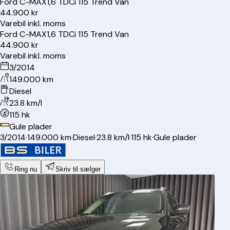
Ford
C-MAX
1,6 TDCi 115 Trend Van
44.900 kr
Varebil inkl. moms
Ford
C-MAX
1,6 TDCi 115 Trend Van
44.900 kr
Varebil inkl. moms
3/2014
149.000 km
Diesel
23.8 km/l
115 hk
Gule plader
3/2014
·
149.000 km
·
Diesel
·
23.8 km/l
·
115 hk
·
Gule plader
Ring nu
Skriv til sælger