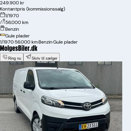
249.900 kr
Kontantpris (kommissionssalg)
1/1970
56.000 km
Benzin
Gule plader
1/1970
·
56.000 km
·
Benzin
·
Gule plader
Ring nu
Skriv til sælger