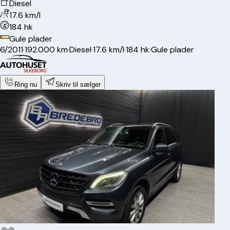
Diesel
17.6 km/l
184 hk
Gule plader
6/2011
·
192.000 km
·
Diesel
·
17.6 km/l
·
184 hk
·
Gule plader
Ring nu
Skriv til sælger