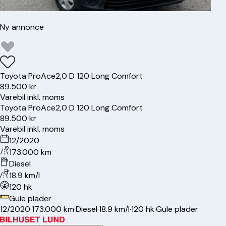
Ny annonce
Toyota
ProAce
2,0 D 120 Long Comfort
89.500 kr
Varebil inkl. moms
Toyota
ProAce
2,0 D 120 Long Comfort
89.500 kr
Varebil inkl. moms
12/2020
173.000 km
Diesel
18.9 km/l
120 hk
Gule plader
12/2020
·
173.000 km
·
Diesel
·
18.9 km/l
·
120 hk
·
Gule plader