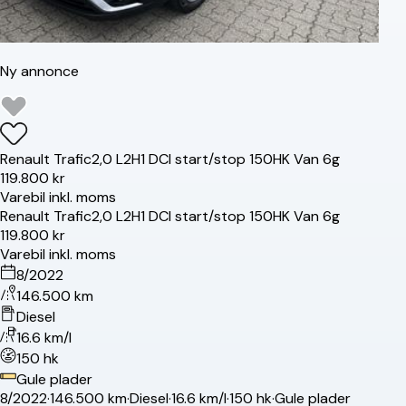
Ny annonce
Renault
Trafic
2,0 L2H1 DCI start/stop 150HK Van 6g
119.800 kr
Varebil inkl. moms
Renault
Trafic
2,0 L2H1 DCI start/stop 150HK Van 6g
119.800 kr
Varebil inkl. moms
8/2022
146.500 km
Diesel
16.6 km/l
150 hk
Gule plader
8/2022
·
146.500 km
·
Diesel
·
16.6 km/l
·
150 hk
·
Gule plader