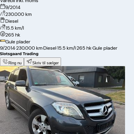
Varebil inkl. moms
9/2014
230.000 km
Diesel
15.5 km/l
265 hk
Gule plader
9/2014
·
230.000 km
·
Diesel
·
15.5 km/l
·
265 hk
·
Gule plader
Ring nu
Skriv til sælger