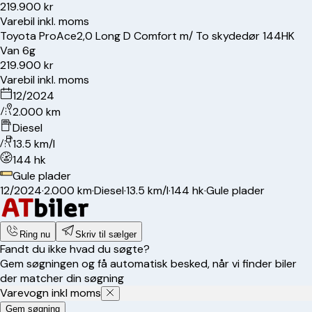
219.900 kr
Varebil inkl. moms
Toyota
ProAce
2,0 Long D Comfort m/ To skydedør 144HK
Van 6g
219.900 kr
Varebil inkl. moms
12/2024
2.000 km
Diesel
13.5 km/l
144 hk
Gule plader
12/2024
·
2.000 km
·
Diesel
·
13.5 km/l
·
144 hk
·
Gule plader
Ring nu
Skriv til sælger
Fandt du ikke hvad du søgte?
Gem søgningen og få automatisk besked, når vi finder biler
der matcher din søgning
Varevogn inkl moms
Gem søgning