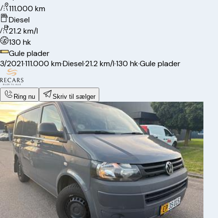
111.000 km
Diesel
21.2 km/l
130 hk
Gule plader
3/2021
·
111.000 km
·
Diesel
·
21.2 km/l
·
130 hk
·
Gule plader
Ring nu
Skriv til sælger