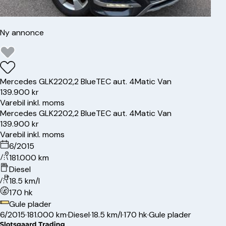
Ny annonce
Mercedes
GLK220
2,2 BlueTEC aut. 4Matic Van
139.900 kr
Varebil inkl. moms
Mercedes
GLK220
2,2 BlueTEC aut. 4Matic Van
139.900 kr
Varebil inkl. moms
6/2015
181.000 km
Diesel
18.5 km/l
170 hk
Gule plader
6/2015
·
181.000 km
·
Diesel
·
18.5 km/l
·
170 hk
·
Gule plader