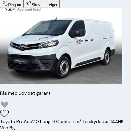
Ring nu
Skriv til sælger
Fås med udvidet garanti
Toyota
ProAce
2,0 Long D Comfort m/ To skydedør 144HK
Van 6g