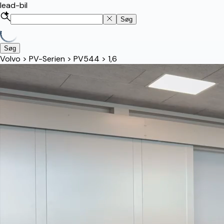
lead-bil
Søg
Søg
Volvo
>
PV-Serien
>
PV544
>
1,6