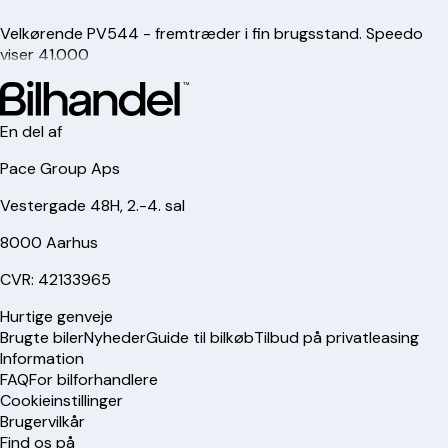
Velkørende PV544 - fremtræder i fin brugsstand. Speedo
viser 41.000
En del af
Pace Group Aps
Vestergade 48H, 2.-4. sal
8000 Aarhus
CVR: 42133965
Hurtige genveje
Brugte biler
Nyheder
Guide til bilkøb
Tilbud på privatleasing
Information
FAQ
For bilforhandlere
Cookieinstillinger
Brugervilkår
Find os på