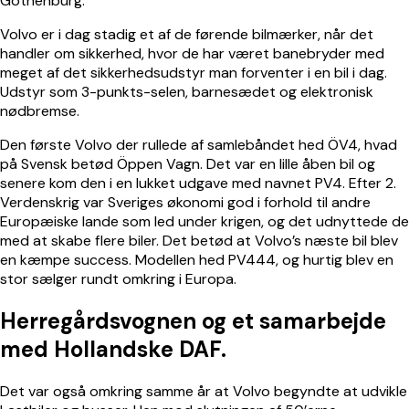
Gothenburg.
Volvo er i dag stadig et af de førende bilmærker, når det
handler om sikkerhed, hvor de har været banebryder med
meget af det sikkerhedsudstyr man forventer i en bil i dag.
Udstyr som 3-punkts-selen, barnesædet og elektronisk
nødbremse.
Den første Volvo der rullede af samlebåndet hed ÖV4, hvad
på Svensk betød Öppen Vagn. Det var en lille åben bil og
senere kom den i en lukket udgave med navnet PV4. Efter 2.
Verdenskrig var Sveriges økonomi god i forhold til andre
Europæiske lande som led under krigen, og det udnyttede de
med at skabe flere biler. Det betød at Volvo’s næste bil blev
en kæmpe success. Modellen hed PV444, og hurtig blev en
stor sælger rundt omkring i Europa.
Herregårdsvognen og et samarbejde
med Hollandske DAF.
Det var også omkring samme år at Volvo begyndte at udvikle