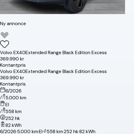
Ny annonce
Volvo
EX40
Extended Range Black Edition Excess
369.990 kr
Kontantpris
Volvo
EX40
Extended Range Black Edition Excess
369.990 kr
Kontantpris
6/2026
5.000 km
El
558 km
252 hk
82 kWh
6/2026
·
5.000 km
·
El
·
558 km
·
252 hk
·
82 kWh