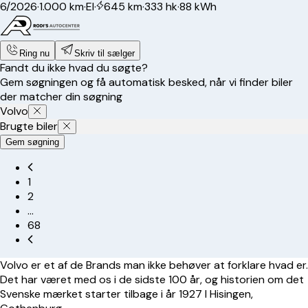
6/2026
·
1.000 km
·
El
·
645 km
·
333 hk
·
88 kWh
Ring nu
Skriv til sælger
Fandt du ikke hvad du søgte?
Gem søgningen og få automatisk besked, når vi finder biler
der matcher din søgning
Volvo
Brugte biler
Gem søgning
1
2
…
68
Volvo er et af de Brands man ikke behøver at forklare hvad er.
Det har været med os i de sidste 100 år, og historien om det
Svenske mærket starter tilbage i år 1927 I Hisingen,