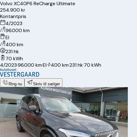
Volvo
XC40
P6 ReCharge Ultimate
254.900 kr
Kontantpris
4/2023
96.000 km
El
400 km
231 hk
70 kWh
4/2023
·
96.000 km
·
El
·
400 km
·
231 hk
·
70 kWh
Ring nu
Skriv til sælger