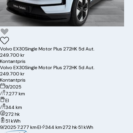
Volvo
EX30
Single Motor Plus 272HK 5d Aut.
249.700 kr
Kontantpris
Volvo
EX30
Single Motor Plus 272HK 5d Aut.
249.700 kr
Kontantpris
9/2025
7.277 km
El
344 km
272 hk
51 kWh
9/2025
·
7.277 km
·
El
·
344 km
·
272 hk
·
51 kWh