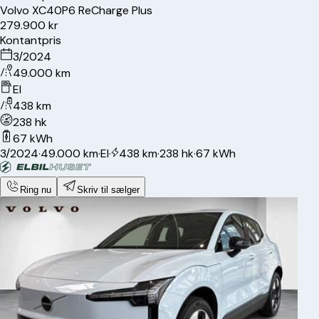
Volvo
XC40
P6 ReCharge Plus
279.900 kr
Kontantpris
3/2024
49.000 km
El
438 km
238 hk
67 kWh
3/2024
·
49.000 km
·
El
·
438 km
·
238 hk
·
67 kWh
Ring nu
Skriv til sælger