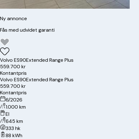
Ny annonce
Fås med udvidet garanti
Volvo
ES90
Extended Range Plus
559.700 kr
Kontantpris
Volvo
ES90
Extended Range Plus
559.700 kr
Kontantpris
6/2026
1.000 km
El
645 km
333 hk
88 kWh