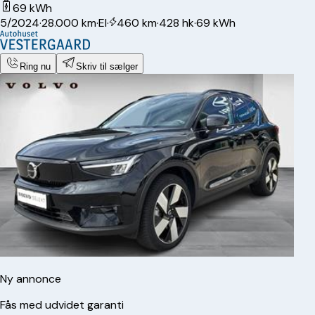
69 kWh
5/2024
·
28.000 km
·
El
·
460 km
·
428 hk
·
69 kWh
Ring nu
Skriv til sælger
Ny annonce
Fås med udvidet garanti