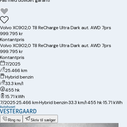
Fås med udvidet garanti
Volvo
XC90
2,0 T8 ReCharge Ultra Dark aut. AWD 7prs
999.795 kr
Kontantpris
Volvo
XC90
2,0 T8 ReCharge Ultra Dark aut. AWD 7prs
999.795 kr
Kontantpris
7/2025
25.466 km
Hybrid benzin
33.3 km/l
455 hk
15.71 kWh
7/2025
·
25.466 km
·
Hybrid benzin
·
33.3 km/l
·
455 hk
·
15.71 kWh
Ring nu
Skriv til sælger