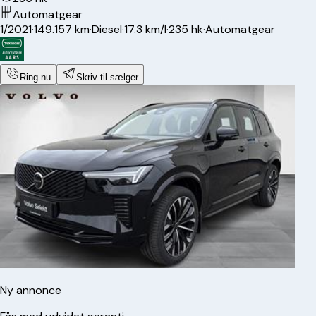
Automatgear
1/2021
·
149.157 km
·
Diesel
·
17.3 km/l
·
235 hk
·
Automatgear
Ring nu
Skriv til sælger
Ny annonce