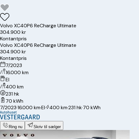
Volvo
XC40
P6 ReCharge Ultimate
304.900 kr
Kontantpris
Volvo
XC40
P6 ReCharge Ultimate
304.900 kr
Kontantpris
7/2023
16.000 km
El
400 km
231 hk
70 kWh
7/2023
·
16.000 km
·
El
·
400 km
·
231 hk
·
70 kWh
Ring nu
Skriv til sælger