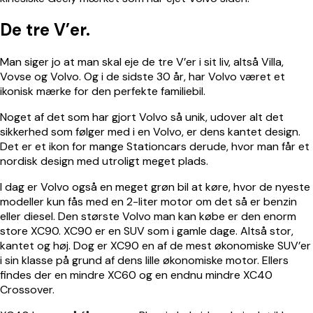
De tre V’er.
Man siger jo at man skal eje de tre V’er i sit liv, altså Villa,
Vovse og Volvo. Og i de sidste 30 år, har Volvo været et
ikonisk mærke for den perfekte familiebil.
Noget af det som har gjort Volvo så unik, udover alt det
sikkerhed som følger med i en Volvo, er dens kantet design.
Det er et ikon for mange Stationcars derude, hvor man får et
nordisk design med utroligt meget plads.
I dag er Volvo også en meget grøn bil at køre, hvor de nyeste
modeller kun fås med en 2-liter motor om det så er benzin
eller diesel. Den største Volvo man kan købe er den enorm
store XC90. XC90 er en SUV som i gamle dage. Altså stor,
kantet og høj. Dog er XC90 en af de mest økonomiske SUV’er
i sin klasse på grund af dens lille økonomiske motor. Ellers
findes der en mindre XC60 og en endnu mindre XC40
Crossover.