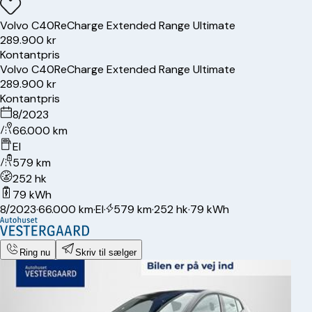
Volvo
C40
ReCharge Extended Range Ultimate
289.900 kr
Kontantpris
Volvo
C40
ReCharge Extended Range Ultimate
289.900 kr
Kontantpris
8/2023
66.000 km
El
579 km
252 hk
79 kWh
8/2023
·
66.000 km
·
El
·
579 km
·
252 hk
·
79 kWh
Ring nu
Skriv til sælger