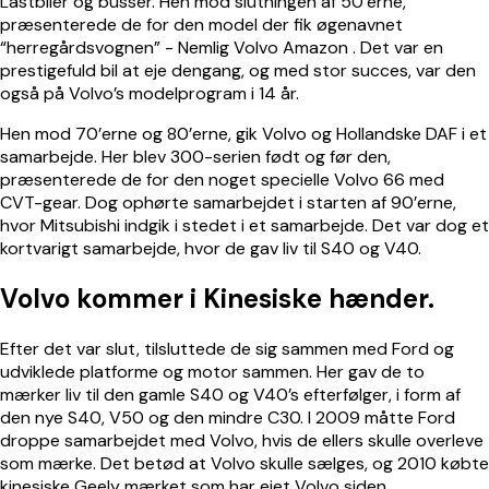
Lastbiler og busser. Hen mod slutningen af 50’erne,
præsenterede de for den model der fik øgenavnet
“herregårdsvognen” - Nemlig
Volvo Amazon
. Det var en
prestigefuld bil at eje dengang, og med stor succes, var den
også på Volvo’s modelprogram i 14 år.
Hen mod 70’erne og 80’erne, gik Volvo og Hollandske DAF i et
samarbejde. Her blev 300-serien født og før den,
præsenterede de for den noget specielle Volvo 66 med
CVT-gear. Dog ophørte samarbejdet i starten af 90’erne,
hvor Mitsubishi indgik i stedet i et samarbejde. Det var dog et
kortvarigt samarbejde, hvor de gav liv til S40 og V40.
Volvo kommer i Kinesiske hænder.
Efter det var slut, tilsluttede de sig sammen med Ford og
udviklede platforme og motor sammen. Her gav de to
mærker liv til den gamle S40 og V40’s efterfølger, i form af
den nye S40, V50 og den mindre C30. I 2009 måtte Ford
droppe samarbejdet med Volvo, hvis de ellers skulle overleve
som mærke. Det betød at Volvo skulle sælges, og 2010 købte
kinesiske Geely mærket som har ejet Volvo siden.