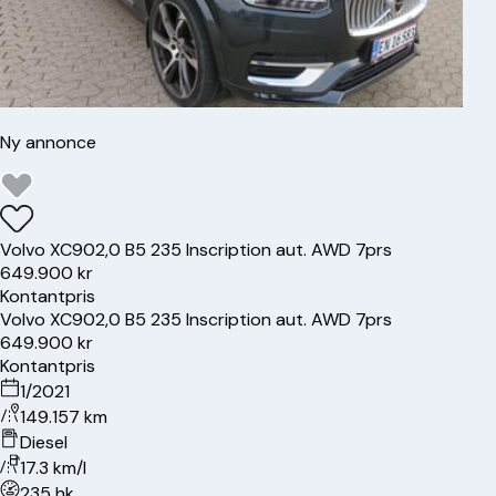
Ny annonce
Volvo
XC90
2,0 B5 235 Inscription aut. AWD 7prs
649.900 kr
Kontantpris
Volvo
XC90
2,0 B5 235 Inscription aut. AWD 7prs
649.900 kr
Kontantpris
1/2021
149.157 km
Diesel
17.3 km/l
235 hk