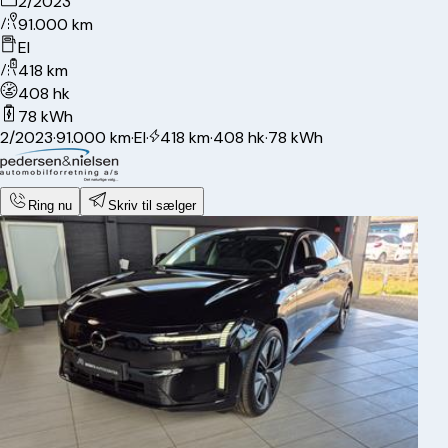
2/2023
91.000 km
El
418 km
408 hk
78 kWh
2/2023
·
91.000 km
·
El
·
418 km
·
408 hk
·
78 kWh
Ring nu
Skriv til sælger