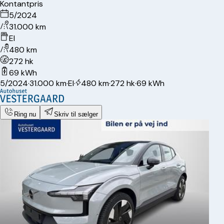
Kontantpris
5/2024
31.000 km
El
480 km
272 hk
69 kWh
5/2024
·
31.000 km
·
El
·
480 km
·
272 hk
·
69 kWh
Ring nu
Skriv til sælger