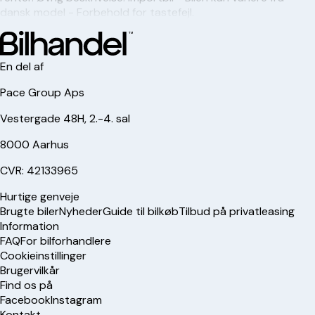
dansk model - Forbehold for tastefejl.
En del af
Pace Group Aps
Vestergade 48H, 2.-4. sal
8000 Aarhus
CVR: 42133965
Hurtige genveje
Brugte biler
Nyheder
Guide til bilkøb
Tilbud på privatleasing
Information
FAQ
For bilforhandlere
Cookieinstillinger
Brugervilkår
Find os på
Facebook
Instagram
Kontakt