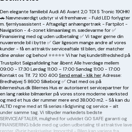
Den elegante familiebil Audi A6 Avant 2,0 TDI S Tronic 190HK!
🚗 Nævneværdigt udstyr vi vil fremhæve: - Fuld LED forlygter
m. fjernlysassistent - Aftageligt anhængertræk - Fartpilot -
Navigation - 4-zonet klimaanlæg m. sædevarme for ✅
Finansiering med og uden udbetaling ✅ Vi tager gerne din
nuværende bil i bytte ✅ Gør ligesom mange andre af vores
kunder - få en attraktiv serviceaftale til bilen, der matcher
dine ønsker og behov! ⭐️⭐️⭐️⭐️⭐️ Vi har høj kundetilfredshed på
Trustpilot Salgsafdeling har åbent Alle hverdage mellem
09:00 - 17:30 Lørdag 11:00 – 17:00 Søndag 11:00 - 17:00
Kontakt os Tlf. 72 100 400
Send email - klik her
Adresse:
Bredhøjvej 5 8600 Silkeborg ✅ Chat med os på
bilerneshus.dk Bilernes Hus er autoriseret servicepartner for
en lang række bilmærker på vores store moderne værksted
og med et hus der rummer mere end 38.000 m2. - Så kan du
ALTID regne med at få seriøs rådgivning og service - alt
under samme tag. Vi tilbyder markedets bedste
SERVICEAFTALER, mulighed for udvidet GO SAFE garanti og
FINANSIERING både med og uden udbetaling til attraktive lave
renter. Øvrig beskrivelse: Importbil - Bilen kan variere fra