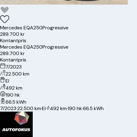
Mercedes
EQA250
Progressive
289.700 kr
Kontantpris
Mercedes
EQA250
Progressive
289.700 kr
Kontantpris
7/2023
22.500 km
El
492 km
190 hk
66.5 kWh
7/2023
·
22.500 km
·
El
·
492 km
·
190 hk
·
66.5 kWh