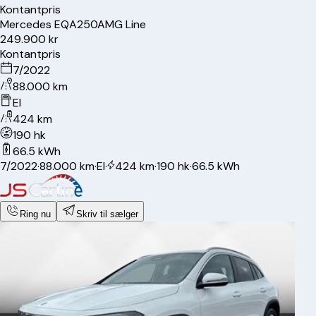
Kontantpris
Mercedes
EQA250
AMG Line
249.900 kr
Kontantpris
7/2022
88.000 km
El
424 km
190 hk
66.5 kWh
7/2022
·
88.000 km
·
El
·
424 km
·
190 hk
·
66.5 kWh
Ring nu
Skriv til sælger