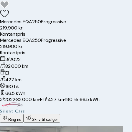
Mercedes
EQA250
Progressive
219.900 kr
Kontantpris
Mercedes
EQA250
Progressive
219.900 kr
Kontantpris
3/2022
82.000 km
El
427 km
190 hk
66.5 kWh
3/2022
·
82.000 km
·
El
·
427 km
·
190 hk
·
66.5 kWh
Ring nu
Skriv til sælger