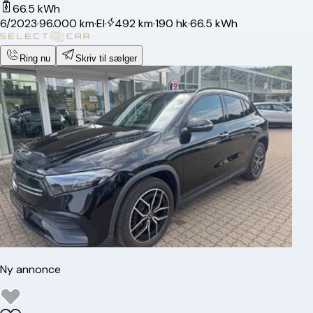
66.5 kWh
6/2023
·
96.000 km
·
El
·
492 km
·
190 hk
·
66.5 kWh
Ring nu
Skriv til sælger
Ny annonce