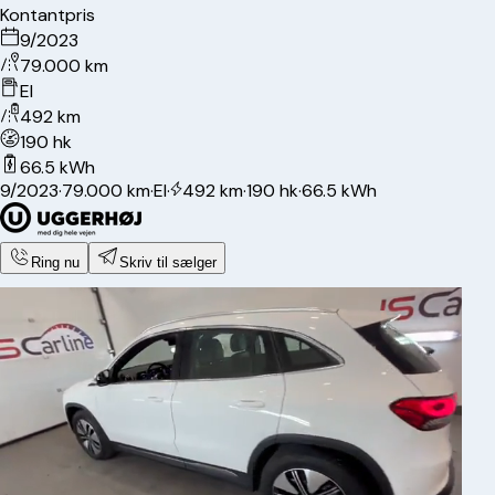
Kontantpris
9/2023
79.000 km
El
492 km
190 hk
66.5 kWh
9/2023
·
79.000 km
·
El
·
492 km
·
190 hk
·
66.5 kWh
Ring nu
Skriv til sælger