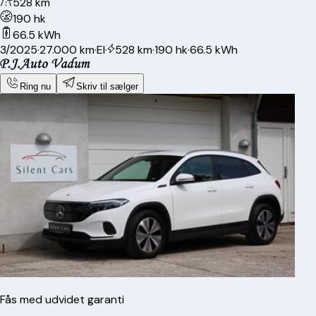
528 km
190 hk
66.5 kWh
3/2025
·
27.000 km
·
El
·
528 km
·
190 hk
·
66.5 kWh
Ring nu
Skriv til sælger
Fås med udvidet garanti