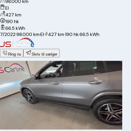
98.000 km
El
427 km
190 hk
66.5 kWh
7/2022
·
98.000 km
·
El
·
427 km
·
190 hk
·
66.5 kWh
Ring nu
Skriv til sælger