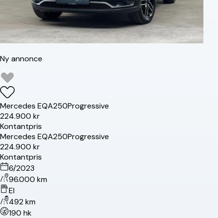
Ny annonce
Mercedes
EQA250
Progressive
224.900 kr
Kontantpris
Mercedes
EQA250
Progressive
224.900 kr
Kontantpris
6/2023
96.000 km
El
492 km
190 hk