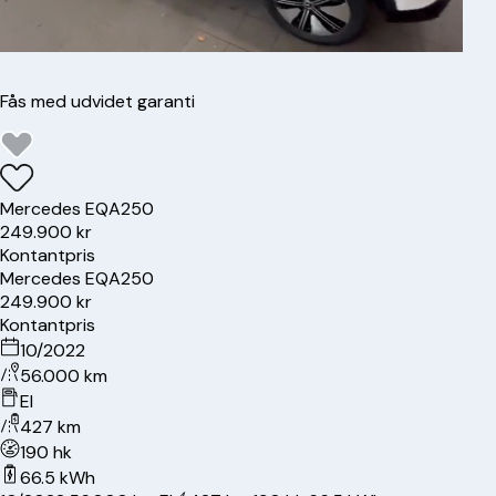
Fås med udvidet garanti
Mercedes
EQA250
249.900 kr
Kontantpris
Mercedes
EQA250
249.900 kr
Kontantpris
10/2022
56.000 km
El
427 km
190 hk
66.5 kWh