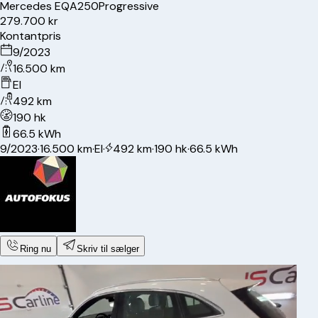
Mercedes
EQA250
Progressive
279.700 kr
Kontantpris
9/2023
16.500 km
El
492 km
190 hk
66.5 kWh
9/2023
·
16.500 km
·
El
·
492 km
·
190 hk
·
66.5 kWh
Ring nu
Skriv til sælger