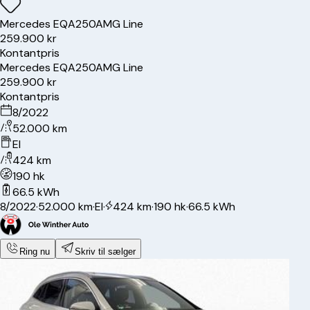
Mercedes
EQA250
AMG Line
259.900 kr
Kontantpris
Mercedes
EQA250
AMG Line
259.900 kr
Kontantpris
8/2022
52.000 km
El
424 km
190 hk
66.5 kWh
8/2022
·
52.000 km
·
El
·
424 km
·
190 hk
·
66.5 kWh
Ring nu
Skriv til sælger