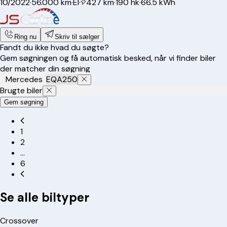
10/2022
·
56.000 km
·
El
·
427 km
·
190 hk
·
66.5 kWh
Ring nu
Skriv til sælger
Fandt du ikke hvad du søgte?
Gem søgningen og få automatisk besked, når vi finder biler
der matcher din søgning
Mercedes
EQA250
Brugte biler
Gem søgning
1
2
…
6
Se alle biltyper
Crossover