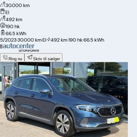
30.000 km
El
492 km
190 hk
66.5 kWh
5/2023
·
30.000 km
·
El
·
492 km
·
190 hk
·
66.5 kWh
Ring nu
Skriv til sælger