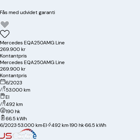
Fås med udvidet garanti
Mercedes
EQA250
AMG Line
269.900 kr
Kontantpris
Mercedes
EQA250
AMG Line
269.900 kr
Kontantpris
6/2023
53.000 km
El
492 km
190 hk
66.5 kWh
6/2023
·
53.000 km
·
El
·
492 km
·
190 hk
·
66.5 kWh