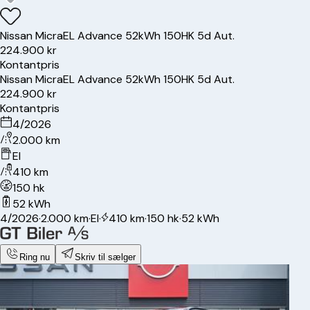
Nissan
Micra
EL Advance 52kWh 150HK 5d Aut.
224.900 kr
Kontantpris
Nissan
Micra
EL Advance 52kWh 150HK 5d Aut.
224.900 kr
Kontantpris
4/2026
2.000 km
El
410 km
150 hk
52 kWh
4/2026
·
2.000 km
·
El
·
410 km
·
150 hk
·
52 kWh
Ring nu
Skriv til sælger