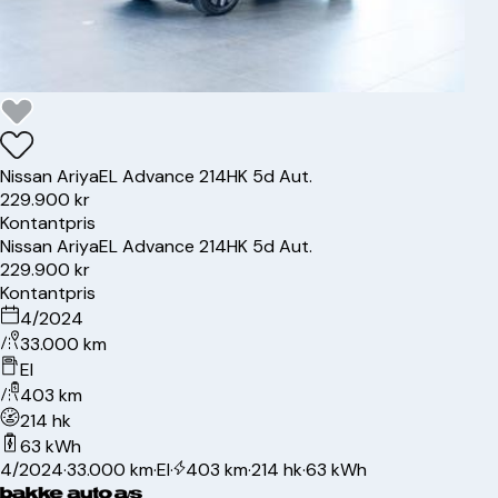
Nissan
Ariya
EL Advance 214HK 5d Aut.
229.900 kr
Kontantpris
Nissan
Ariya
EL Advance 214HK 5d Aut.
229.900 kr
Kontantpris
4/2024
33.000 km
El
403 km
214 hk
63 kWh
4/2024
·
33.000 km
·
El
·
403 km
·
214 hk
·
63 kWh