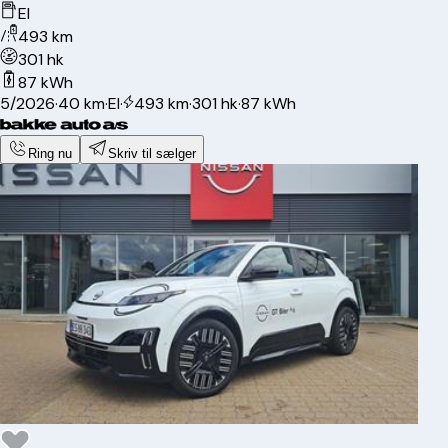
El
493 km
301 hk
87 kWh
5/2026
·
40 km
·
El
·
493 km
·
301 hk
·
87 kWh
Ring nu
Skriv til sælger