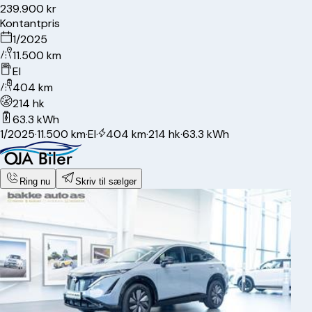
239.900 kr
Kontantpris
1/2025
11.500 km
El
404 km
214 hk
63.3 kWh
1/2025
·
11.500 km
·
El
·
404 km
·
214 hk
·
63.3 kWh
Ring nu
Skriv til sælger