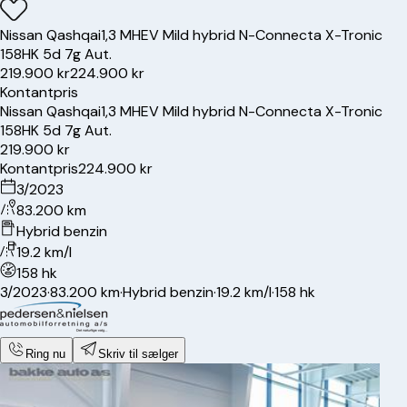
Nissan
Qashqai
1,3 MHEV Mild hybrid N-Connecta X-Tronic
158HK 5d 7g Aut.
219.900 kr
224.900 kr
Kontantpris
Nissan
Qashqai
1,3 MHEV Mild hybrid N-Connecta X-Tronic
158HK 5d 7g Aut.
219.900 kr
Kontantpris
224.900 kr
3/2023
83.200 km
Hybrid benzin
19.2 km/l
158 hk
3/2023
·
83.200 km
·
Hybrid benzin
·
19.2 km/l
·
158 hk
Ring nu
Skriv til sælger