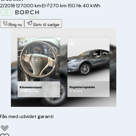
2/2018
·
127.000 km
·
El
·
270 km
·
150 hk
·
40 kWh
Ring nu
Skriv til sælger
Fås med udvidet garanti