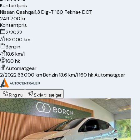
Kontantpris
Nissan
Qashqai
1,3 Dig-T 160 Tekna+ DCT
249.700 kr
Kontantpris
2/2022
63.000 km
Benzin
18.6 km/l
160 hk
Automatgear
2/2022
·
63.000 km
·
Benzin
·
18.6 km/l
·
160 hk
·
Automatgear
Ring nu
Skriv til sælger