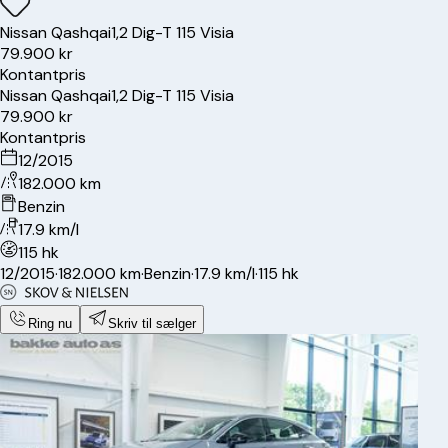
Nissan
Qashqai
1,2 Dig-T 115 Visia
79.900 kr
Kontantpris
Nissan
Qashqai
1,2 Dig-T 115 Visia
79.900 kr
Kontantpris
12/2015
182.000 km
Benzin
17.9 km/l
115 hk
12/2015
·
182.000 km
·
Benzin
·
17.9 km/l
·
115 hk
Ring nu
Skriv til sælger