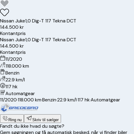
Nissan
Juke
1,0 Dig-T 117 Tekna DCT
144.500 kr
Kontantpris
Nissan
Juke
1,0 Dig-T 117 Tekna DCT
144.500 kr
Kontantpris
11/2020
118.000 km
Benzin
22.9 km/l
117 hk
Automatgear
11/2020
·
118.000 km
·
Benzin
·
22.9 km/l
·
117 hk
·
Automatgear
Ring nu
Skriv til sælger
Fandt du ikke hvad du søgte?
Gem søgningen og få automatisk besked, når vi finder biler