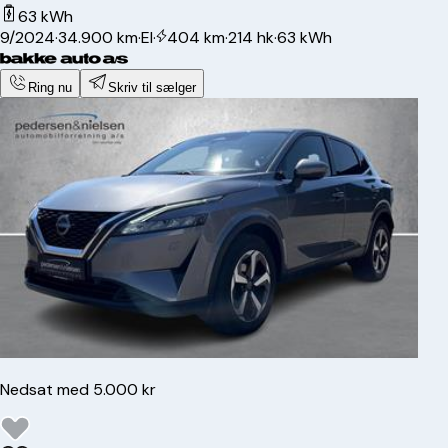
63 kWh
9/2024
·
34.900 km
·
El
·
404 km
·
214 hk
·
63 kWh
Ring nu
Skriv til sælger
Nedsat med 5.000 kr