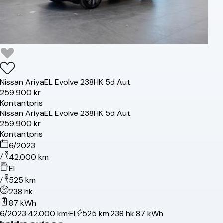
Nissan
Ariya
EL Evolve 238HK 5d Aut.
259.900 kr
Kontantpris
Nissan
Ariya
EL Evolve 238HK 5d Aut.
259.900 kr
Kontantpris
6/2023
42.000 km
El
525 km
238 hk
87 kWh
6/2023
·
42.000 km
·
El
·
525 km
·
238 hk
·
87 kWh