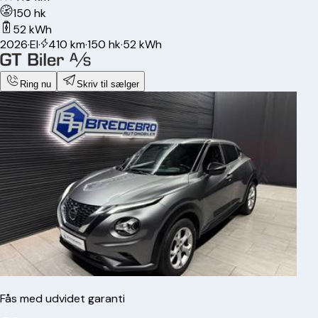
150 hk
52 kWh
2026
·
El
·
410 km
·
150 hk
·
52 kWh
Ring nu
Skriv til sælger
Fås med udvidet garanti