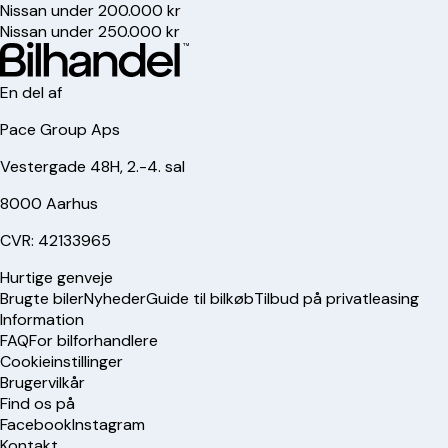
Nissan under 200.000 kr
Nissan under 250.000 kr
En del af
Pace Group Aps
Vestergade 48H, 2.-4. sal
8000 Aarhus
CVR: 42133965
Hurtige genveje
Brugte biler
Nyheder
Guide til bilkøb
Tilbud på privatleasing
Information
FAQ
For bilforhandlere
Cookieinstillinger
Brugervilkår
Find os på
Facebook
Instagram
Kontakt