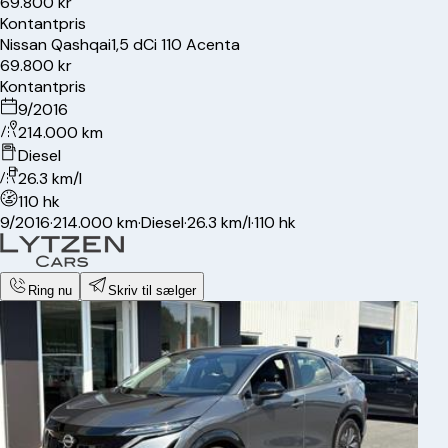
69.800 kr
Kontantpris
Nissan
Qashqai
1,5 dCi 110 Acenta
69.800 kr
Kontantpris
9/2016
214.000 km
Diesel
26.3 km/l
110 hk
9/2016
·
214.000 km
·
Diesel
·
26.3 km/l
·
110 hk
Ring nu
Skriv til sælger