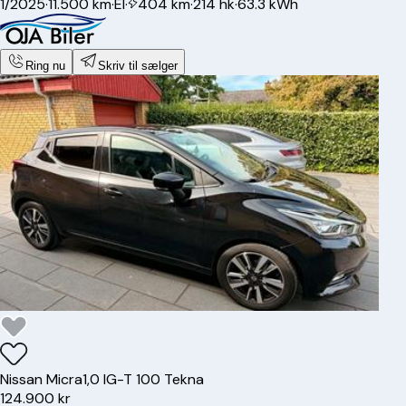
1/2025
·
11.500 km
·
El
·
404 km
·
214 hk
·
63.3 kWh
Ring nu
Skriv til sælger
Nissan
Micra
1,0 IG-T 100 Tekna
124.900 kr