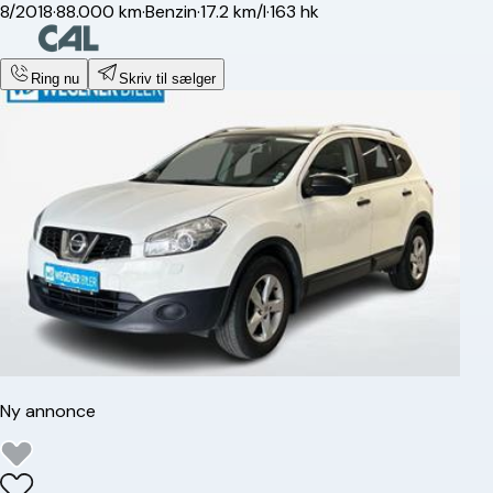
8/2018
·
88.000 km
·
Benzin
·
17.2 km/l
·
163 hk
Ring nu
Skriv til sælger
Ny annonce