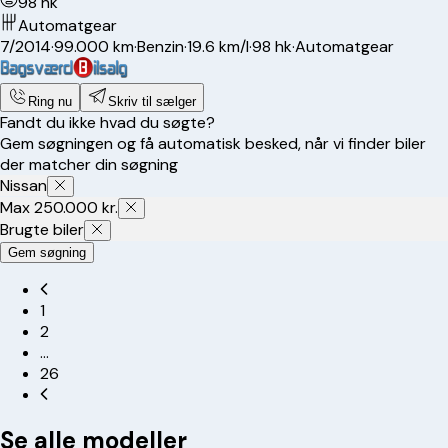
98 hk
Automatgear
7/2014
·
99.000 km
·
Benzin
·
19.6 km/l
·
98 hk
·
Automatgear
Ring nu
Skriv til sælger
Fandt du ikke hvad du søgte?
Gem søgningen og få automatisk besked, når vi finder biler
der matcher din søgning
Nissan
Max 250.000 kr.
Brugte biler
Gem søgning
1
2
…
26
Se alle modeller