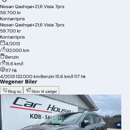
Nissan
Qashqai+2
1,6 Visia 7prs
59.700 kr
Kontantpris
Nissan
Qashqai+2
1,6 Visia 7prs
59.700 kr
Kontantpris
4/2013
132.000 km
Benzin
15.6 km/l
117 hk
4/2013
·
132.000 km
·
Benzin
·
15.6 km/l
·
117 hk
Ring nu
Skriv til sælger