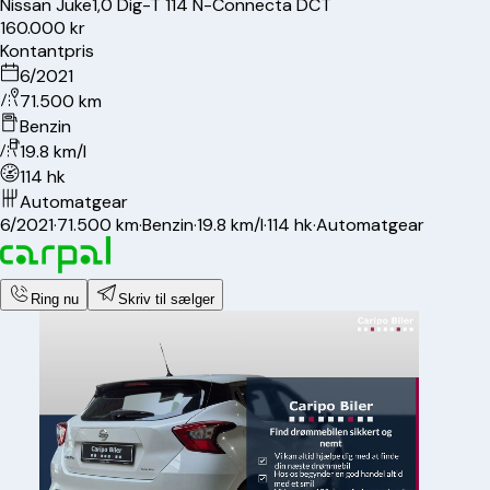
Nissan
Juke
1,0 Dig-T 114 N-Connecta DCT
160.000 kr
Kontantpris
6/2021
71.500 km
Benzin
19.8 km/l
114 hk
Automatgear
6/2021
·
71.500 km
·
Benzin
·
19.8 km/l
·
114 hk
·
Automatgear
Ring nu
Skriv til sælger