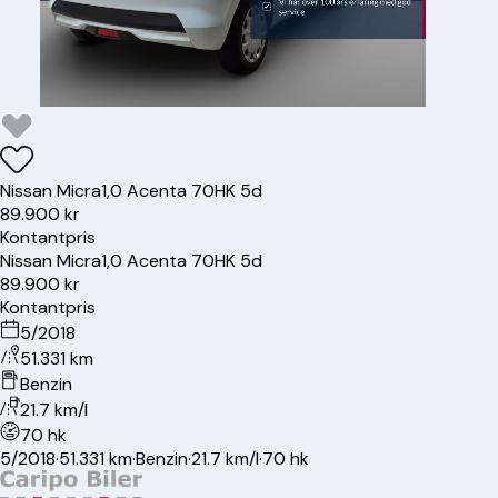
Nissan
Micra
1,0 Acenta 70HK 5d
89.900 kr
Kontantpris
Nissan
Micra
1,0 Acenta 70HK 5d
89.900 kr
Kontantpris
5/2018
51.331 km
Benzin
21.7 km/l
70 hk
5/2018
·
51.331 km
·
Benzin
·
21.7 km/l
·
70 hk