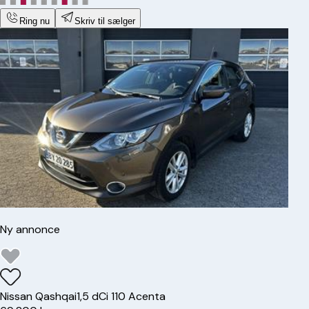
Ring nu
Skriv til sælger
Ny annonce
Nissan
Qashqai
1,5 dCi 110 Acenta