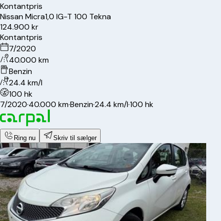
Kontantpris
Nissan
Micra
1,0 IG-T 100 Tekna
124.900 kr
Kontantpris
7/2020
40.000 km
Benzin
24.4 km/l
100 hk
7/2020
·
40.000 km
·
Benzin
·
24.4 km/l
·
100 hk
Ring nu
Skriv til sælger