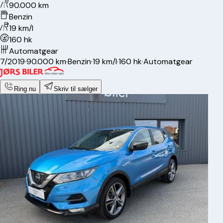
90.000 km
Benzin
19 km/l
160 hk
Automatgear
7/2019
·
90.000 km
·
Benzin
·
19 km/l
·
160 hk
·
Automatgear
Ring nu
Skriv til sælger