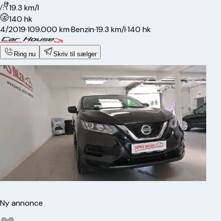
19.3 km/l
140 hk
4/2019
·
109.000 km
·
Benzin
·
19.3 km/l
·
140 hk
Ring nu
Skriv til sælger
Ny annonce