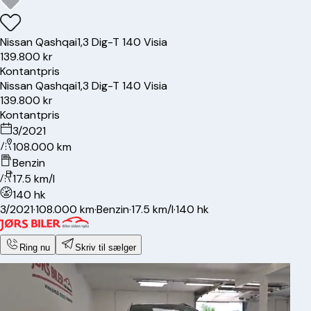
Nissan
Qashqai
1,3 Dig-T 140 Visia
139.800 kr
Kontantpris
Nissan
Qashqai
1,3 Dig-T 140 Visia
139.800 kr
Kontantpris
3/2021
108.000 km
Benzin
17.5 km/l
140 hk
3/2021
·
108.000 km
·
Benzin
·
17.5 km/l
·
140 hk
Ring nu
Skriv til sælger