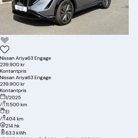
Nissan
Ariya
63 Engage
239.900 kr
Kontantpris
Nissan
Ariya
63 Engage
239.900 kr
Kontantpris
1/2025
11.500 km
El
404 km
214 hk
63.3 kWh