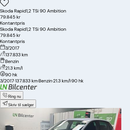
Skoda
Rapid
1,2 TSi 90 Ambition
79.845 kr
Kontantpris
Skoda
Rapid
1,2 TSi 90 Ambition
79.845 kr
Kontantpris
3/2017
137.833 km
Benzin
21.3 km/l
90 hk
3/2017
·
137.833 km
·
Benzin
·
21.3 km/l
·
90 hk
Ring nu
Skriv til sælger