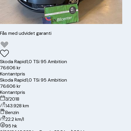
Fås med udvidet garanti
Skoda
Rapid
1,0 TSi 95 Ambition
76.606 kr
Kontantpris
Skoda
Rapid
1,0 TSi 95 Ambition
76.606 kr
Kontantpris
3/2018
143.928 km
Benzin
22.2 km/l
95 hk