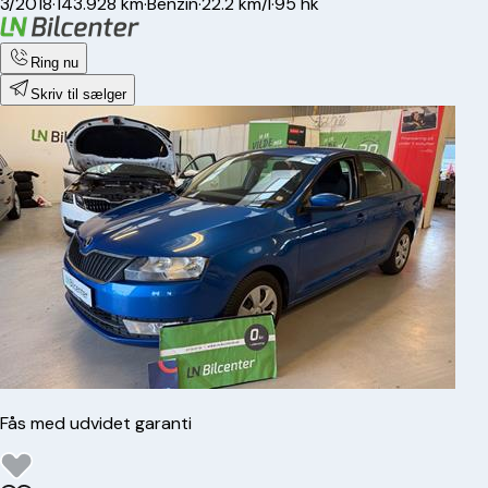
3/2018
·
143.928 km
·
Benzin
·
22.2 km/l
·
95 hk
Ring nu
Skriv til sælger
Fås med udvidet garanti