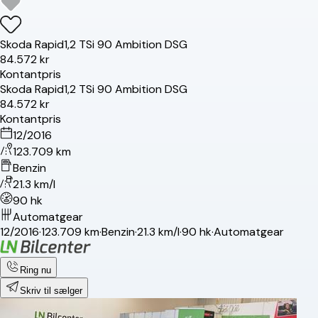
Skoda
Rapid
1,2 TSi 90 Ambition DSG
84.572 kr
Kontantpris
Skoda
Rapid
1,2 TSi 90 Ambition DSG
84.572 kr
Kontantpris
12/2016
123.709 km
Benzin
21.3 km/l
90 hk
Automatgear
12/2016
·
123.709 km
·
Benzin
·
21.3 km/l
·
90 hk
·
Automatgear
Ring nu
Skriv til sælger