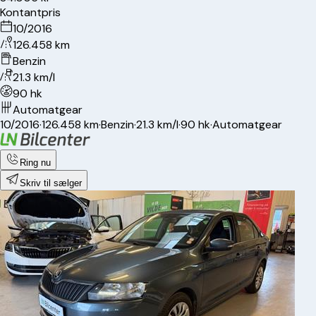
Kontantpris
10/2016
126.458 km
Benzin
21.3 km/l
90 hk
Automatgear
10/2016
·
126.458 km
·
Benzin
·
21.3 km/l
·
90 hk
·
Automatgear
Ring nu
Skriv til sælger