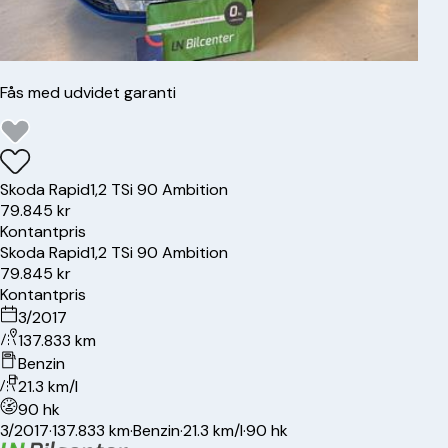
Fås med udvidet garanti
Skoda
Rapid
1,2 TSi 90 Ambition
79.845 kr
Kontantpris
Skoda
Rapid
1,2 TSi 90 Ambition
79.845 kr
Kontantpris
3/2017
137.833 km
Benzin
21.3 km/l
90 hk
3/2017
·
137.833 km
·
Benzin
·
21.3 km/l
·
90 hk