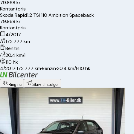
79.868 kr
Kontantpris
Skoda
Rapid
1,2 TSi 110 Ambition Spaceback
79.868 kr
Kontantpris
4/2017
172.777 km
Benzin
20.4 km/l
110 hk
4/2017
·
172.777 km
·
Benzin
·
20.4 km/l
·
110 hk
Ring nu
Skriv til sælger