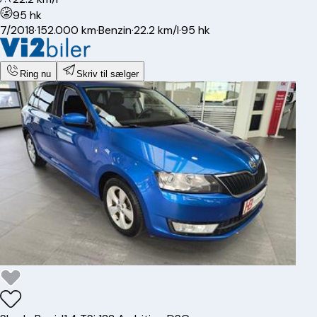
95 hk
7/2018
·
152.000 km
·
Benzin
·
22.2 km/l
·
95 hk
Ring nu
Skriv til sælger