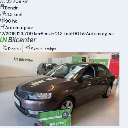
123.709 km
Benzin
21.3 km/l
90 hk
Automatgear
12/2016
·
123.709 km
·
Benzin
·
21.3 km/l
·
90 hk
·
Automatgear
Ring nu
Skriv til sælger