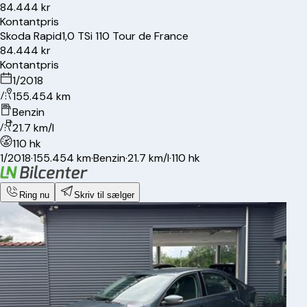
84.444 kr
Kontantpris
Skoda
Rapid
1,0 TSi 110 Tour de France
84.444 kr
Kontantpris
1/2018
155.454 km
Benzin
21.7 km/l
110 hk
1/2018
·
155.454 km
·
Benzin
·
21.7 km/l
·
110 hk
Ring nu
Skriv til sælger