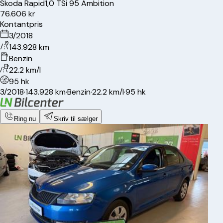
Skoda
Rapid
1,0 TSi 95 Ambition
76.606 kr
Kontantpris
3/2018
143.928 km
Benzin
22.2 km/l
95 hk
3/2018
·
143.928 km
·
Benzin
·
22.2 km/l
·
95 hk
Ring nu
Skriv til sælger