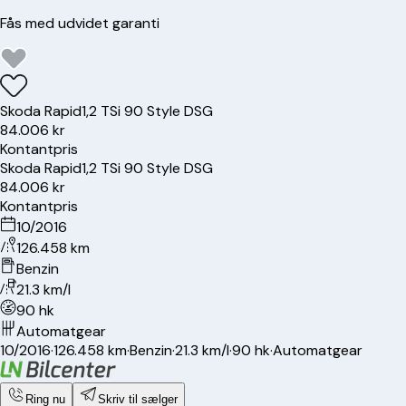
Fås med udvidet garanti
Skoda
Rapid
1,2 TSi 90 Style DSG
84.006 kr
Kontantpris
Skoda
Rapid
1,2 TSi 90 Style DSG
84.006 kr
Kontantpris
10/2016
126.458 km
Benzin
21.3 km/l
90 hk
Automatgear
10/2016
·
126.458 km
·
Benzin
·
21.3 km/l
·
90 hk
·
Automatgear
Ring nu
Skriv til sælger