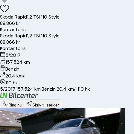
Skoda
Rapid
1,2 TSi 110 Style
88.866 kr
Kontantpris
Skoda
Rapid
1,2 TSi 110 Style
88.866 kr
Kontantpris
5/2017
157.524 km
Benzin
20.4 km/l
110 hk
5/2017
·
157.524 km
·
Benzin
·
20.4 km/l
·
110 hk
Ring nu
Skriv til sælger