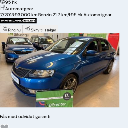
95 hk
Automatgear
7/2018
·
93.000 km
·
Benzin
·
21.7 km/l
·
95 hk
·
Automatgear
Ring nu
Skriv til sælger
Fås med udvidet garanti