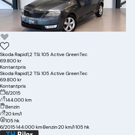
Skoda
Rapid
1,2 TSi 105 Active GreenTec
69.800 kr
Kontantpris
Skoda
Rapid
1,2 TSi 105 Active GreenTec
69.800 kr
Kontantpris
6/2015
144.000 km
Benzin
20 km/l
105 hk
6/2015
·
144.000 km
·
Benzin
·
20 km/l
·
105 hk