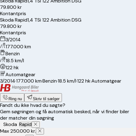
Skoda
Rapid
1,4 TSi 122 Ambition DSG
79.800 kr
Kontantpris
Skoda
Rapid
1,4 TSi 122 Ambition DSG
79.800 kr
Kontantpris
3/2014
177.000 km
Benzin
18.5 km/l
122 hk
Automatgear
3/2014
·
177.000 km
·
Benzin
·
18.5 km/l
·
122 hk
·
Automatgear
Ring nu
Skriv til sælger
Fandt du ikke hvad du søgte?
Gem søgningen og få automatisk besked, når vi finder biler
der matcher din søgning
Skoda
Rapid
Max 250.000 kr.