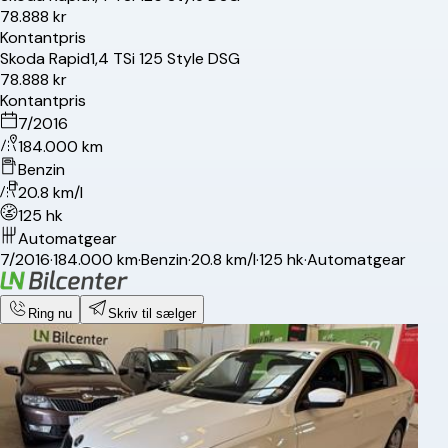
78.888 kr
Kontantpris
Skoda
Rapid
1,4 TSi 125 Style DSG
78.888 kr
Kontantpris
7/2016
184.000 km
Benzin
20.8 km/l
125 hk
Automatgear
7/2016
·
184.000 km
·
Benzin
·
20.8 km/l
·
125 hk
·
Automatgear
Ring nu
Skriv til sælger