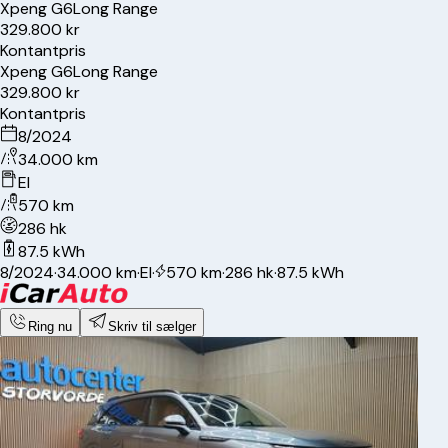
Xpeng
G6
Long Range
329.800 kr
Kontantpris
Xpeng
G6
Long Range
329.800 kr
Kontantpris
8/2024
34.000 km
El
570 km
286 hk
87.5 kWh
8/2024
·
34.000 km
·
El
·
570 km
·
286 hk
·
87.5 kWh
Ring nu
Skriv til sælger