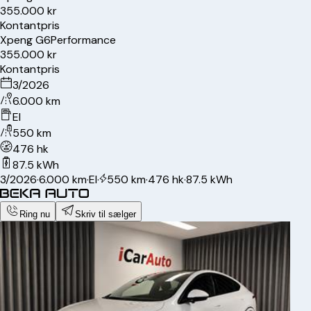
355.000 kr
Kontantpris
Xpeng
G6
Performance
355.000 kr
Kontantpris
3/2026
6.000 km
El
550 km
476 hk
87.5 kWh
3/2026
·
6.000 km
·
El
·
550 km
·
476 hk
·
87.5 kWh
Ring nu
Skriv til sælger