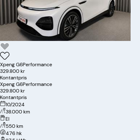
Xpeng
G6
Performance
329.800 kr
Kontantpris
Xpeng
G6
Performance
329.800 kr
Kontantpris
10/2024
38.000 km
El
550 km
476 hk