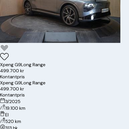
Xpeng
G9
Long Range
499.700 kr
Kontantpris
Xpeng
G9
Long Range
499.700 kr
Kontantpris
3/2025
19.100 km
El
520 km
313 hk