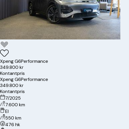
Xpeng
G6
Performance
349.800 kr
Kontantpris
Xpeng
G6
Performance
349.800 kr
Kontantpris
7/2025
7.600 km
El
550 km
476 hk