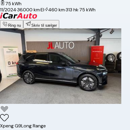
75 kWh
11/2024
·
36.000 km
·
El
·
460 km
·
313 hk
·
75 kWh
Ring nu
Skriv til sælger
Xpeng
G9
Long Range