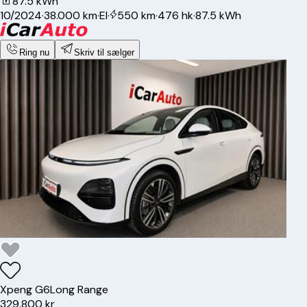
87.5 kWh
10/2024
·
38.000 km
·
El
·
550 km
·
476 hk
·
87.5 kWh
Ring nu
Skriv til sælger
Xpeng
G6
Long Range
329.800 kr