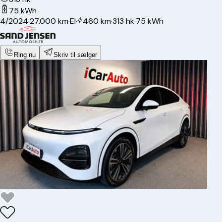
75 kWh
4/2024
·
27.000 km
·
El
·
460 km
·
313 hk
·
75 kWh
Ring nu
Skriv til sælger