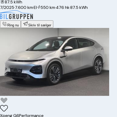
87.5 kWh
7/2025
·
7.600 km
·
El
·
550 km
·
476 hk
·
87.5 kWh
Ring nu
Skriv til sælger
Xpeng
G6
Performance