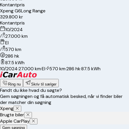
Kontantpris
Xpeng
G6
Long Range
329.800 kr
Kontantpris
10/2024
27.000 km
El
570 km
286 hk
87.5 kWh
10/2024
·
27.000 km
·
El
·
570 km
·
286 hk
·
87.5 kWh
Ring nu
Skriv til sælger
Fandt du ikke hvad du søgte?
Gem søgningen og få automatisk besked, når vi finder biler
der matcher din søgning
Xpeng
Brugte biler
Apple CarPlay
Gem søgning