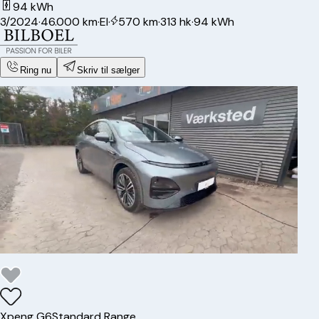
94 kWh
3/2024
·
46.000 km
·
El
·
570 km
·
313 hk
·
94 kWh
Ring nu
Skriv til sælger
Xpeng
G6
Standard Range