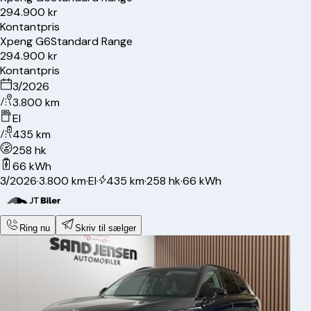
294.900 kr
Kontantpris
Xpeng
G6
Standard Range
294.900 kr
Kontantpris
3/2026
3.800 km
El
435 km
258 hk
66 kWh
3/2026
·
3.800 km
·
El
·
435 km
·
258 hk
·
66 kWh
Ring nu
Skriv til sælger