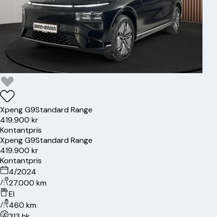
Xpeng
G9
Standard Range
419.900 kr
Kontantpris
Xpeng
G9
Standard Range
419.900 kr
Kontantpris
4/2024
27.000 km
El
460 km
313 hk