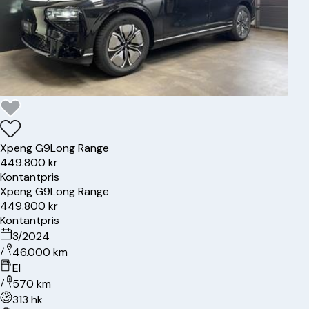
Xpeng
G9
Long Range
449.800 kr
Kontantpris
Xpeng
G9
Long Range
449.800 kr
Kontantpris
3/2024
46.000 km
El
570 km
313 hk