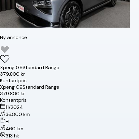
Ny annonce
Xpeng
G9
Standard Range
379.800 kr
Kontantpris
Xpeng
G9
Standard Range
379.800 kr
Kontantpris
11/2024
36.000 km
El
460 km
313 hk