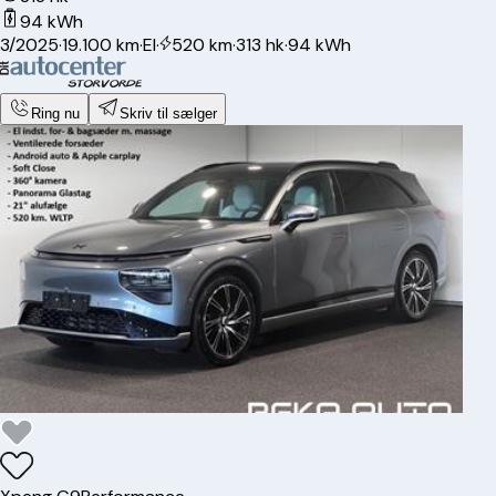
94 kWh
3/2025
·
19.100 km
·
El
·
520 km
·
313 hk
·
94 kWh
Ring nu
Skriv til sælger