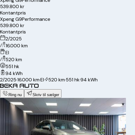
Xpeng
G9
Performance
539.800 kr
Kontantpris
Xpeng
G9
Performance
539.800 kr
Kontantpris
2/2025
16.000 km
El
520 km
551 hk
94 kWh
2/2025
·
16.000 km
·
El
·
520 km
·
551 hk
·
94 kWh
Ring nu
Skriv til sælger