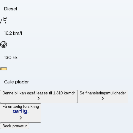
Diesel
16.2 km/l
130 hk
Gule plader
Denne bil kan også leases til 1.810 kr/mdr
Se finansieringsmuligheder
Få en ærlig forsikring
Book prøvetur