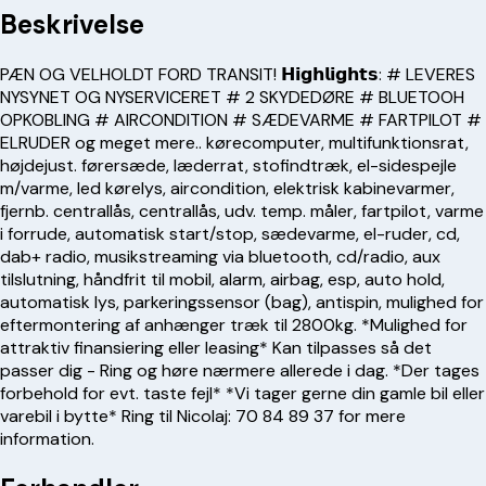
Beskrivelse
PÆN OG VELHOLDT FORD TRANSIT! 𝗛𝗶𝗴𝗵𝗹𝗶𝗴𝗵𝘁𝘀: # LEVERES
NYSYNET OG NYSERVICERET # 2 SKYDEDØRE # BLUETOOH
OPKOBLING # AIRCONDITION # SÆDEVARME # FARTPILOT #
ELRUDER og meget mere.. kørecomputer, multifunktionsrat,
højdejust. førersæde, læderrat, stofindtræk, el-sidespejle
m/varme, led kørelys, aircondition, elektrisk kabinevarmer,
fjernb. centrallås, centrallås, udv. temp. måler, fartpilot, varme
i forrude, automatisk start/stop, sædevarme, el-ruder, cd,
dab+ radio, musikstreaming via bluetooth, cd/radio, aux
tilslutning, håndfrit til mobil, alarm, airbag, esp, auto hold,
automatisk lys, parkeringssensor (bag), antispin, mulighed for
eftermontering af anhænger træk til 2800kg. *Mulighed for
attraktiv finansiering eller leasing* Kan tilpasses så det
passer dig - Ring og høre nærmere allerede i dag. *Der tages
forbehold for evt. taste fejl* *Vi tager gerne din gamle bil eller
varebil i bytte* Ring til Nicolaj:
70 84 89 37
for mere
information.