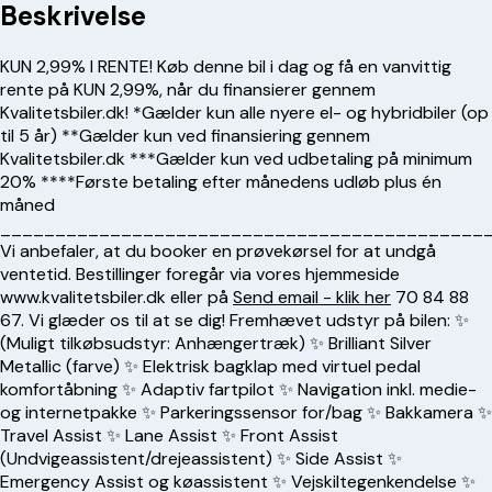
Beskrivelse
KUN 2,99% I RENTE! Køb denne bil i dag og få en vanvittig
rente på KUN 2,99%, når du finansierer gennem
Kvalitetsbiler.dk! *Gælder kun alle nyere el- og hybridbiler (op
til 5 år) **Gælder kun ved finansiering gennem
Kvalitetsbiler.dk ***Gælder kun ved udbetaling på minimum
20% ****Første betaling efter månedens udløb plus én
måned
____________________________________________
Vi anbefaler, at du booker en prøvekørsel for at undgå
ventetid. Bestillinger foregår via vores hjemmeside
www.kvalitetsbiler.dk eller på
Send email - klik her
70 84 88
67
. Vi glæder os til at se dig! Fremhævet udstyr på bilen: ✨
(Muligt tilkøbsudstyr: Anhængertræk) ✨ Brilliant Silver
Metallic (farve) ✨ Elektrisk bagklap med virtuel pedal
komfortåbning ✨ Adaptiv fartpilot ✨ Navigation inkl. medie-
og internetpakke ✨ Parkeringssensor for/bag ✨ Bakkamera ✨
Travel Assist ✨ Lane Assist ✨ Front Assist
(Undvigeassistent/drejeassistent) ✨ Side Assist ✨
Emergency Assist og køassistent ✨ Vejskiltegenkendelse ✨