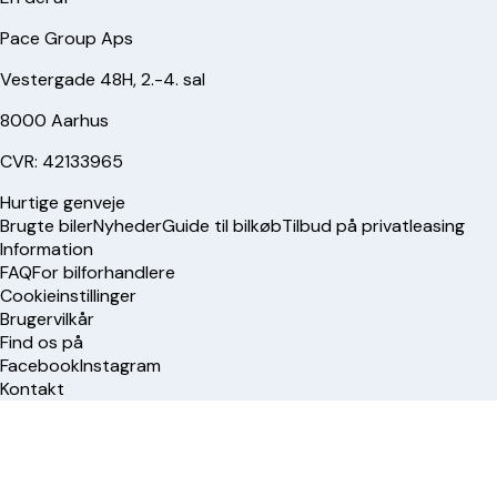
Pace Group Aps
Vestergade 48H, 2.-4. sal
8000 Aarhus
CVR: 42133965
Hurtige genveje
Brugte biler
Nyheder
Guide til bilkøb
Tilbud på privatleasing
Information
FAQ
For bilforhandlere
Cookieinstillinger
Brugervilkår
Find os på
Facebook
Instagram
Kontakt