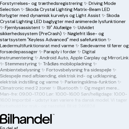
Forstyrrelses- og træthedsregistrering ✨ Driving Mode
Selection ✨ Skoda Crystal Lighting Matrix-Beam LED
forlygter med dynamisk kurvelys og Light Assist ✨ Skoda
Crystal Lighting LED baglygter med animerede lysfunktioner
✨ Fjernlysassistent ✨ 19" Alufælge ✨ Udvidet
sikkerhedssystem (PreCrash) ✨ Nøglefrit låse- og
startsystem "Keyless Advanced" med safefunktion ✨
Lædermultifunktionsrat med varme ✨ Sædevarme til fører og
forsædepassager ✨ Paraply i fordør ✨ Digital
instrumentering ✨ Android Auto, Apple Carplay og MirrorLink
✨ Stemmestyring ✨ Trådløs mobilopladning ✨
Ambientebelysning ✨ Fortovsbelysning fra sidespejle ✨
Sidespejle med afblænding, elektrisk ind- og udklapning,
elektrisk indstilling og varme ✨ Parkeringsklima-funktion ✨
Climatronic med 2 zoner ✨ Bluetooth ✨ Og meget mere…
Man-fre: 09.00-17.00 Lør: 10.00-16.00 Søn/helligdage: 10.00-
16.00 Importbil - udstyr kan variere fra dansk model. Vi tager
forbehold for tryk- og tastefejl. Bil id: 246824
En del af