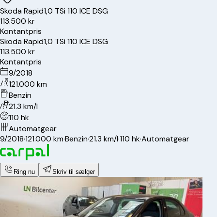
Skoda
Rapid
1,0 TSi 110 ICE DSG
113.500 kr
Kontantpris
Skoda
Rapid
1,0 TSi 110 ICE DSG
113.500 kr
Kontantpris
9/2018
121.000 km
Benzin
21.3 km/l
110 hk
Automatgear
9/2018
·
121.000 km
·
Benzin
·
21.3 km/l
·
110 hk
·
Automatgear
Ring nu
Skriv til sælger