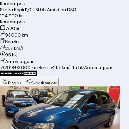
Kontantpris
Skoda
Rapid
1,0 TSi 95 Ambition DSG
104.900 kr
Kontantpris
7/2018
93.000 km
Benzin
21.7 km/l
95 hk
Automatgear
7/2018
·
93.000 km
·
Benzin
·
21.7 km/l
·
95 hk
·
Automatgear
Ring nu
Skriv til sælger