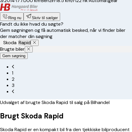
3/2014
·
177.000 km
·
Benzin
·
18.5 km/l
·
122 hk
·
Automatgear
Ring nu
Skriv til sælger
Fandt du ikke hvad du søgte?
Gem søgningen og få automatisk besked, når vi finder biler
der matcher din søgning
Skoda
Rapid
Brugte biler
Gem søgning
1
2
3
Udvalget af brugte Skoda Rapid til salg på Bilhandel
Brugt Skoda Rapid
Skoda Rapid er en kompakt bil fra den tjekkiske bilproducent