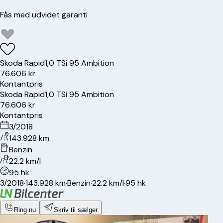
Fås med udvidet garanti
Skoda
Rapid
1,0 TSi 95 Ambition
76.606 kr
Kontantpris
Skoda
Rapid
1,0 TSi 95 Ambition
76.606 kr
Kontantpris
3/2018
143.928 km
Benzin
22.2 km/l
95 hk
3/2018
·
143.928 km
·
Benzin
·
22.2 km/l
·
95 hk
Ring nu
Skriv til sælger