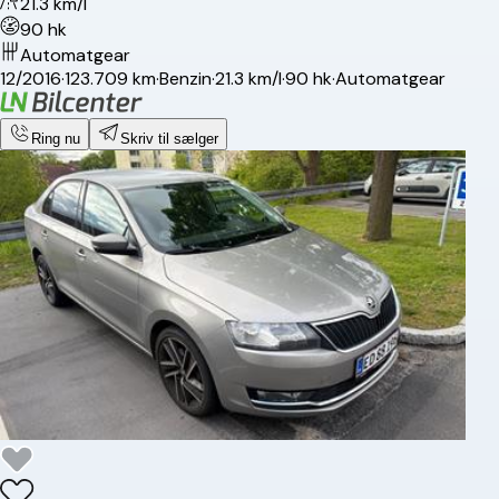
21.3 km/l
90 hk
Automatgear
12/2016
·
123.709 km
·
Benzin
·
21.3 km/l
·
90 hk
·
Automatgear
Ring nu
Skriv til sælger