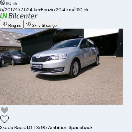
110 hk
5/2017
·
157.524 km
·
Benzin
·
20.4 km/l
·
110 hk
Ring nu
Skriv til sælger
Skoda
Rapid
1,0 TSi 95 Ambition Spaceback