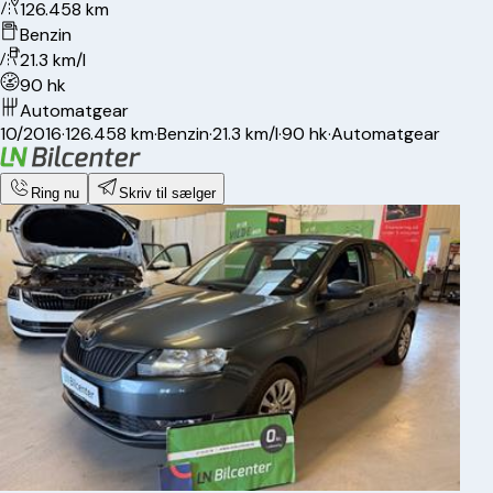
126.458 km
Benzin
21.3 km/l
90 hk
Automatgear
10/2016
·
126.458 km
·
Benzin
·
21.3 km/l
·
90 hk
·
Automatgear
Ring nu
Skriv til sælger