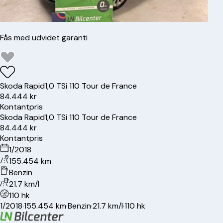
Fås med udvidet garanti
Skoda
Rapid
1,0 TSi 110 Tour de France
84.444 kr
Kontantpris
Skoda
Rapid
1,0 TSi 110 Tour de France
84.444 kr
Kontantpris
1/2018
155.454 km
Benzin
21.7 km/l
110 hk
1/2018
·
155.454 km
·
Benzin
·
21.7 km/l
·
110 hk