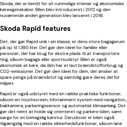
Skoda, der er kendt for sit rummelige interiør og økonomiske
køreegenskaber. Bilen blev introduceret i 2012 og den
nuværende anden generation blev lanceret i 2018.
Skoda Rapid features
D
et, der gør Rapid unik i sin klasse, er dens store bagagerum
på op til 1.380 liter. Det gør den ideel for familier eller
personer, der har brug for ekstra plads til at transportere
ting, såsom bagage eller sportsudstyr. Bilen er også
økonomisk at køre, da den har et lavt brændstofforbrug og
CO2-emissioner. Det gør den ideel for dem, der ønsker at
spare penge på brændstof og samtidig gøre deres del for
miljøet.
Rapid er også udstyret med en række praktiske funktioner,
såsom en touchscreen, infotainment system med navigation,
bakkamera, parkeringssensor og automatisk klimaanlæg. Det
gør det nemt at holde sig orienteret og parkere bilen, samt
sørge for en behagelig køretur. Derudover er bilen også
tilgængelig med en række sikkerhedsfunktioner, såsom lane