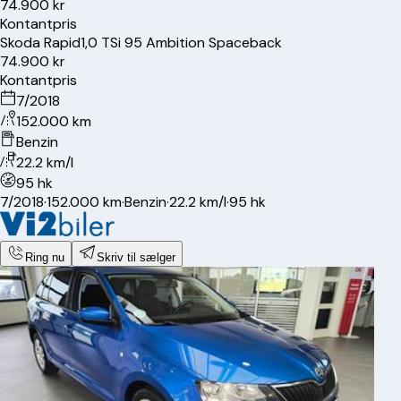
74.900 kr
Kontantpris
Skoda
Rapid
1,0 TSi 95 Ambition Spaceback
74.900 kr
Kontantpris
7/2018
152.000 km
Benzin
22.2 km/l
95 hk
7/2018
·
152.000 km
·
Benzin
·
22.2 km/l
·
95 hk
Ring nu
Skriv til sælger