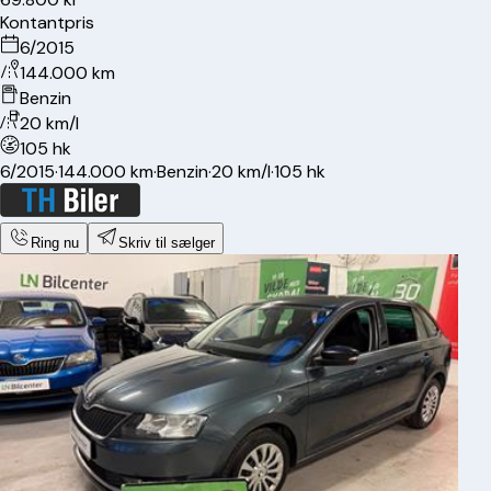
Kontantpris
6/2015
144.000 km
Benzin
20 km/l
105 hk
6/2015
·
144.000 km
·
Benzin
·
20 km/l
·
105 hk
Ring nu
Skriv til sælger