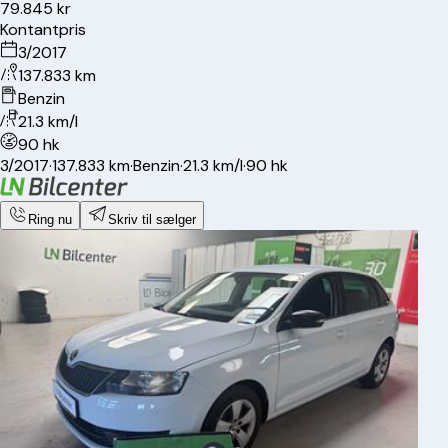
79.845 kr
Kontantpris
3/2017
137.833 km
Benzin
21.3 km/l
90 hk
3/2017
·
137.833 km
·
Benzin
·
21.3 km/l
·
90 hk
Ring nu
Skriv til sælger