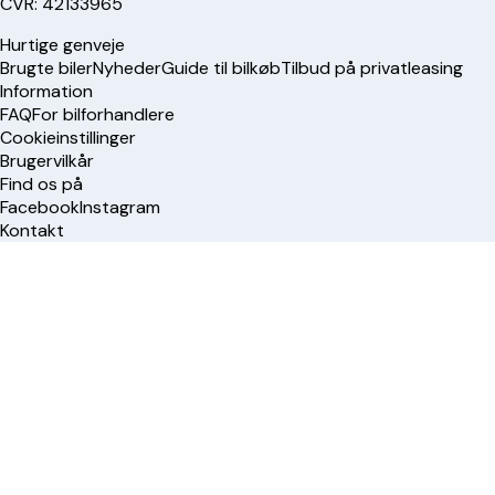
CVR: 42133965
Hurtige genveje
Brugte biler
Nyheder
Guide til bilkøb
Tilbud på privatleasing
Information
FAQ
For bilforhandlere
Cookieinstillinger
Brugervilkår
Find os på
Facebook
Instagram
Kontakt