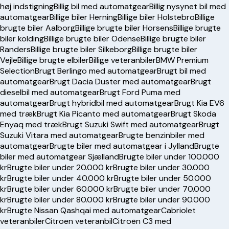
høj indstigning
Billig bil med automatgear
Billig nysynet bil med
automatgear
Billige biler Herning
Billige biler Holstebro
Billige
brugte biler Aalborg
Billige brugte biler Horsens
Billige brugte
biler kolding
Billige brugte biler Odense
Billige brugte biler
Randers
Billige brugte biler Silkeborg
Billige brugte biler
Vejle
Billige brugte elbiler
Billige veteranbiler
BMW Premium
Selection
Brugt Berlingo med automatgear
Brugt bil med
automatgear
Brugt Dacia Duster med automatgear
Brugt
dieselbil med automatgear
Brugt Ford Puma med
automatgear
Brugt hybridbil med automatgear
Brugt Kia EV6
med træk
Brugt Kia Picanto med automatgear
Brugt Skoda
Enyaq med træk
Brugt Suzuki Swift med automatgear
Brugt
Suzuki Vitara med automatgear
Brugte benzinbiler med
automatgear
Brugte biler med automatgear i Jylland
Brugte
biler med automatgear Sjælland
Brugte biler under 100.000
kr
Brugte biler under 20.000 kr
Brugte biler under 30.000
kr
Brugte biler under 40.000 kr
Brugte biler under 50.000
kr
Brugte biler under 60.000 kr
Brugte biler under 70.000
kr
Brugte biler under 80.000 kr
Brugte biler under 90.000
kr
Brugte Nissan Qashqai med automatgear
Cabriolet
veteranbiler
Citroen veteranbil
Citroën C3 med