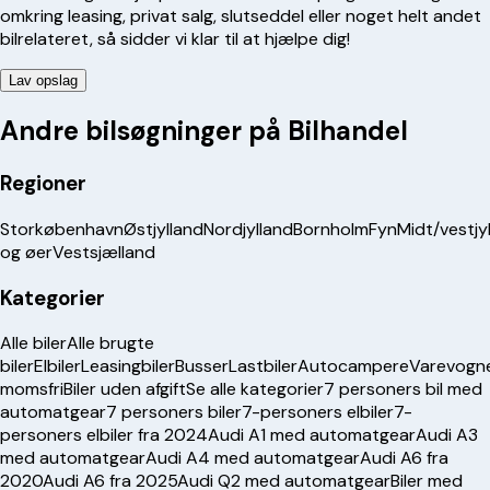
omkring leasing, privat salg, slutseddel eller noget helt andet
bilrelateret, så sidder vi klar til at hjælpe dig!
Lav opslag
Andre bilsøgninger på Bilhandel
Regioner
Storkøbenhavn
Østjylland
Nordjylland
Bornholm
Fyn
Midt/vestjy
og øer
Vestsjælland
Kategorier
Alle biler
Alle brugte
biler
Elbiler
Leasingbiler
Busser
Lastbiler
Autocampere
Varevogn
momsfri
Biler uden afgift
Se alle kategorier
7 personers bil med
automatgear
7 personers biler
7-personers elbiler
7-
personers elbiler fra 2024
Audi A1 med automatgear
Audi A3
med automatgear
Audi A4 med automatgear
Audi A6 fra
2020
Audi A6 fra 2025
Audi Q2 med automatgear
Biler med