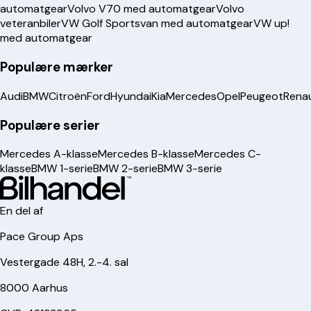
automatgear
Volvo V70 med automatgear
Volvo
veteranbiler
VW Golf Sportsvan med automatgear
VW up!
med automatgear
Populære mærker
Audi
BMW
Citroën
Ford
Hyundai
Kia
Mercedes
Opel
Peugeot
Renau
Populære serier
Mercedes A-klasse
Mercedes B-klasse
Mercedes C-
klasse
BMW 1-serie
BMW 2-serie
BMW 3-serie
En del af
Pace Group Aps
Vestergade 48H, 2.-4. sal
8000 Aarhus