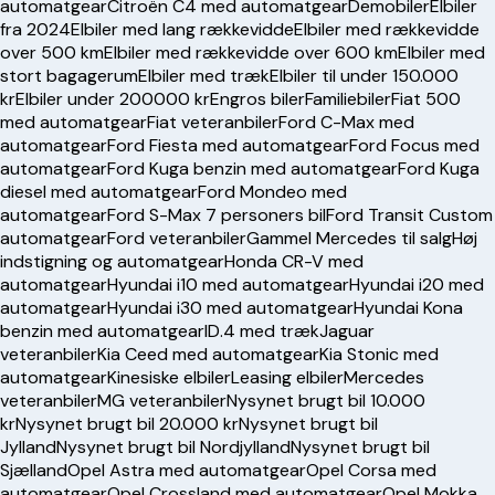
automatgear
Citroën C4 med automatgear
Demobiler
Elbiler
fra 2024
Elbiler med lang rækkevidde
Elbiler med rækkevidde
over 500 km
Elbiler med rækkevidde over 600 km
Elbiler med
stort bagagerum
Elbiler med træk
Elbiler til under 150.000
kr
Elbiler under 200000 kr
Engros biler
Familiebiler
Fiat 500
med automatgear
Fiat veteranbiler
Ford C-Max med
automatgear
Ford Fiesta med automatgear
Ford Focus med
automatgear
Ford Kuga benzin med automatgear
Ford Kuga
diesel med automatgear
Ford Mondeo med
automatgear
Ford S-Max 7 personers bil
Ford Transit Custom
automatgear
Ford veteranbiler
Gammel Mercedes til salg
Høj
indstigning og automatgear
Honda CR-V med
automatgear
Hyundai i10 med automatgear
Hyundai i20 med
automatgear
Hyundai i30 med automatgear
Hyundai Kona
benzin med automatgear
ID.4 med træk
Jaguar
veteranbiler
Kia Ceed med automatgear
Kia Stonic med
automatgear
Kinesiske elbiler
Leasing elbiler
Mercedes
veteranbiler
MG veteranbiler
Nysynet brugt bil 10.000
kr
Nysynet brugt bil 20.000 kr
Nysynet brugt bil
Jylland
Nysynet brugt bil Nordjylland
Nysynet brugt bil
Sjælland
Opel Astra med automatgear
Opel Corsa med
automatgear
Opel Crossland med automatgear
Opel Mokka