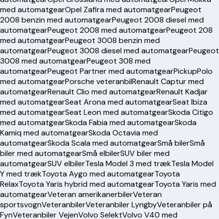
med automatgear
Opel Zafira med automatgear
Peugeot
2008 benzin med automatgear
Peugeot 2008 diesel med
automatgear
Peugeot 2008 med automatgear
Peugeot 208
med automatgear
Peugeot 3008 benzin med
automatgear
Peugeot 3008 diesel med automatgear
Peugeot
3008 med automatgear
Peugeot 308 med
automatgear
Peugeot Partner med automatgear
Pickup
Polo
med automatgear
Porsche veteranbil
Renault Captur med
automatgear
Renault Clio med automatgear
Renault Kadjar
med automatgear
Seat Arona med automatgear
Seat Ibiza
med automatgear
Seat Leon med automatgear
Skoda Citigo
med automatgear
Skoda Fabia med automatgear
Skoda
Kamiq med automatgear
Skoda Octavia med
automatgear
Skoda Scala med automatgear
Små biler
Små
biler med automatgear
Små elbiler
SUV biler med
automatgear
SUV elbiler
Tesla Model 3 med træk
Tesla Model
Y med træk
Toyota Aygo med automatgear
Toyota
Relax
Toyota Yaris hybrid med automatgear
Toyota Yaris med
automatgear
Veteran amerikanerbiler
Veteran
sportsvogn
Veteranbiler
Veteranbiler Lyngby
Veteranbiler på
Fyn
Veteranbiler Vejen
Volvo Selekt
Volvo V40 med