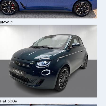
BMW
i4
Fiat
500e