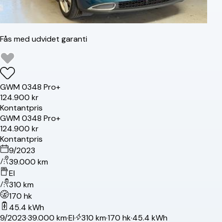
Fås med udvidet garanti
GWM
03
48 Pro+
124.900 kr
Kontantpris
GWM
03
48 Pro+
124.900 kr
Kontantpris
9/2023
39.000 km
El
310 km
170 hk
45.4 kWh
9/2023
·
39.000 km
·
El
·
310 km
·
170 hk
·
45.4 kWh