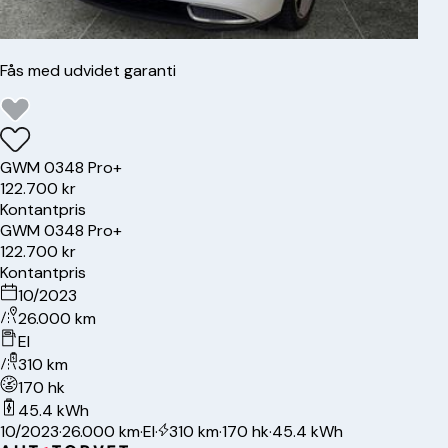
Fås med udvidet garanti
GWM
03
48 Pro+
122.700 kr
Kontantpris
GWM
03
48 Pro+
122.700 kr
Kontantpris
10/2023
26.000 km
El
310 km
170 hk
45.4 kWh
10/2023
·
26.000 km
·
El
·
310 km
·
170 hk
·
45.4 kWh