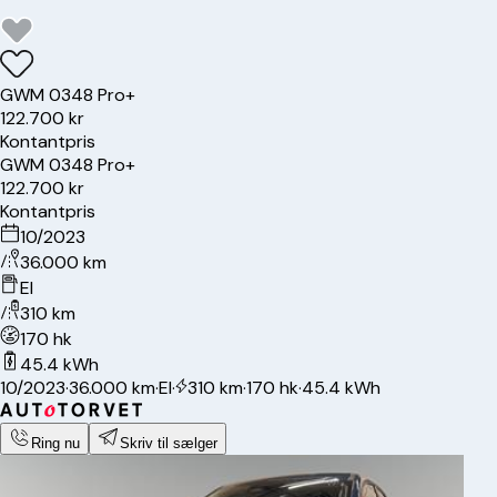
GWM
03
48 Pro+
122.700 kr
Kontantpris
GWM
03
48 Pro+
122.700 kr
Kontantpris
10/2023
36.000 km
El
310 km
170 hk
45.4 kWh
10/2023
·
36.000 km
·
El
·
310 km
·
170 hk
·
45.4 kWh
Ring nu
Skriv til sælger