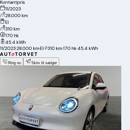
Kontantpris
11/2023
28.000 km
El
310 km
170 hk
45.4 kWh
11/2023
·
28.000 km
·
El
·
310 km
·
170 hk
·
45.4 kWh
Ring nu
Skriv til sælger