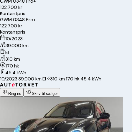
GWM
03
48 Pro+
122.700 kr
Kontantpris
GWM
03
48 Pro+
122.700 kr
Kontantpris
10/2023
39.000 km
El
310 km
170 hk
45.4 kWh
10/2023
·
39.000 km
·
El
·
310 km
·
170 hk
·
45.4 kWh
Ring nu
Skriv til sælger