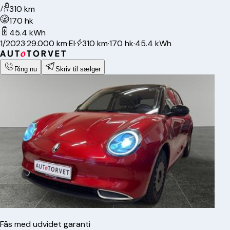
310 km
170 hk
45.4 kWh
1/2023
·
29.000 km
·
El
·
310 km
·
170 hk
·
45.4 kWh
Ring nu
Skriv til sælger
Fås med udvidet garanti